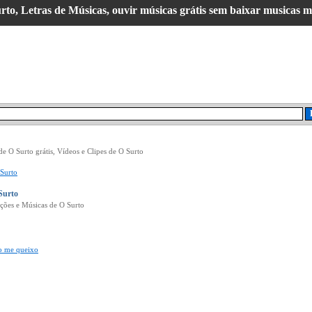
to, Letras de Músicas, ouvir músicas grátis sem baixar musicas mp
de O Surto grátis, Vídeos e Clipes de O Surto
Surto
Surto
ções e Músicas de O Surto
ao me queixo