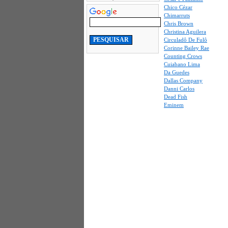
Chico Cézar
Chimarruts
Chris Brown
Christina Aguilera
Circuladô De Fulô
Corinne Bailey Rae
Counting Crows
Cuiabano Lima
Da Guedes
Dallas Company
Danni Carlos
Dead Fish
Eminem