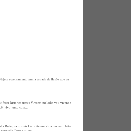
 Viajem e pensamento numa estrada de ilusão que eu
fazer histórias tristes Virarem melodia vou vivendo
ê, vivo junto com...
inha Rede pra dormir De noite um show no céu Deito
inspiração Deus e eu no...