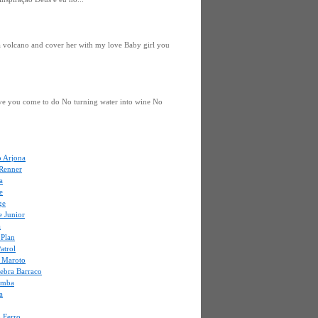
a volcano and cover her with my love Baby girl you
ve you come to do No turning water into wine No
o Arjona
 Renner
a
e
ge
e Junior
a
 Plan
atrol
o Maroto
uebra Barraco
amba
a
 Ferro