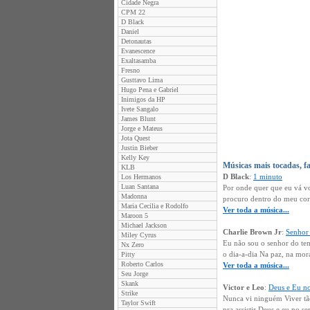
Cidade Negra
CPM 22
D Black
Daniel
Detonautas
Evanescence
Exaltasamba
Fresno
Gusttavo Lima
Hugo Pena e Gabriel
Inimigos da HP
Ivete Sangalo
James Blunt
Jorge e Mateus
Jota Quest
Justin Bieber
Kelly Key
Músicas mais tocadas, f
KLB
D Black
:
1 minuto
Los Hermanos
Luan Santana
Por onde quer que eu vá vo
Madonna
procuro dentro do meu cora
Maria Cecilia e Rodolfo
Ver toda a música...
Maroon 5
Michael Jackson
Charlie Brown Jr
:
Senhor
Miley Cyrus
Eu não sou o senhor do tem
Nx Zero
o dia-a-dia Na paz, na mo
Pitty
Roberto Carlos
Ver toda a música...
Seu Jorge
Skank
Victor e Leo
:
Deus e Eu no
Strike
Nunca vi ninguém Viver tã
Taylor Swift
pra assistir Deus e eu no s