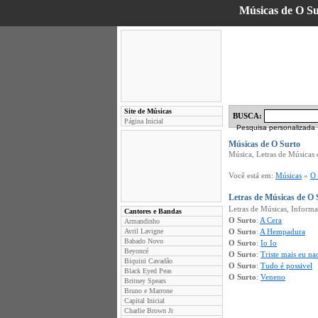
Músicas de O Sur
Site de Músicas
BUSCA:
Página Inicial
Pesquisa personalizada
Músicas de O Surto
Música, Letras de Músicas 
Você está em:
Músicas
»
O 
Letras de Músicas de O 
Letras de Músicas, Informa
Cantores e Bandas
O Surto
:
A Cera
Armandinho
Avril Lavigne
O Surto
:
A Hempadura
Babado Novo
O Surto
:
Io Io
Beyoncé
O Surto
:
Triste mais eu n
Biquini Cavadão
O Surto
:
Tudo é possivel
Black Eyed Peas
O Surto
:
Veneno
Britney Spears
Bruno e Marrone
Capital Inicial
Charlie Brown Jr