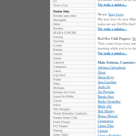
U2
Ver toda a música...
Victor e Leo
Outros Sites
Ne-yo
:
Sexy Love
Recados para orkut
My sexy love So sexy Mmm..
Mensagens
make me say OoOOo And I ju
Orkut
Recados
Ver toda a música...
HLERA.COM.BR
Fotolog
Red Hot Chili Peppers
:
Te
YouTube
They come from every stat
G-mail
learning while you're in the
Baladas
Ver toda a música...
Garotas
Gaspar
Mais Artistas, Cantores
Carnaval
Carnaporto
Adriana Calcanhoto
Carros
Akon
Loja Decé
Alicia Keys
Piadas
Ana Carolina
Orkut
Ando Só
MySpace
Art Popular
Resumo de Livros
Lençol de Malha
Banda Hori
Cursos
Barão Vermelho
Países
Blink 182
Web Designer
Bob Marley
Woods Balneário Camboriú
Bruno Miguel
Parador Beach Club
Cajamanga
Pacha Floripa
Cássia Eller
P12 Parador
Warung
Cazuza
Green Valley
César e Paulinho