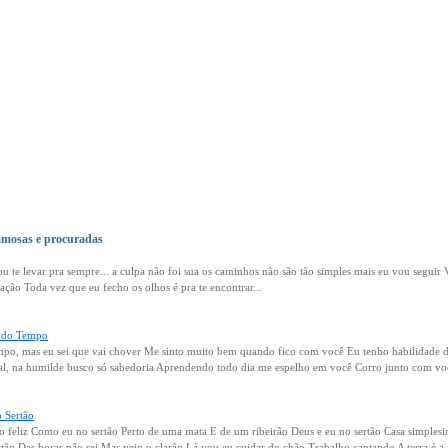
amosas e procuradas
u te levar pra sempre... a culpa não foi sua os caminhos não são tão simples mais eu vou seguir
ção Toda vez que eu fecho os olhos é pra te encontrar...
 do Tempo
po, mas eu sei que vai chover Me sinto muito bem quando fico com você Eu tenho habilidade de 
ral, na humilde busco só sabedoria Aprendendo todo dia me espelho em você Corro junto com voc
 Sertão
o feliz Como eu no sertão Perto de uma mata E de um ribeirão Deus e eu no sertão Casa simples
ertão Das horas não sei Mas vejo o clarão Lá vou eu cuidar do chão Trabalho cantando A terra é a 