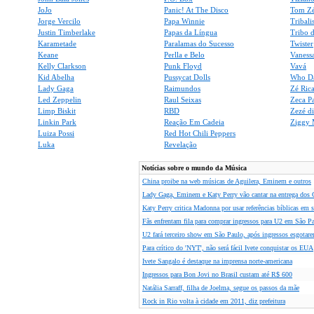
JoJo
Panic! At The Disco
Tom Z
Jorge Vercilo
Papa Winnie
Tribali
Justin Timberlake
Papas da Língua
Tribo d
Karametade
Paralamas do Sucesso
Twister
Keane
Perlla e Belo
Vaness
Kelly Clarkson
Punk Floyd
Vavá
Kid Abelha
Pussycat Dolls
Who D
Lady Gaga
Raimundos
Zé Ric
Led Zeppelin
Raul Seixas
Zeca P
Limp Biskit
RBD
Zezé d
Linkin Park
Reação Em Cadeia
Ziggy 
Luiza Possi
Red Hot Chili Peppers
Luka
Revelação
Notícias sobre o mundo da Música
China proibe na web músicas de Aguilera, Eminem e outros
Lady Gaga, Eminem e Katy Perry vão cantar na entrega do
Katy Perry critica Madonna por usar referências bíblicas em
Fãs enfrentam fila para comprar ingressos para U2 em São P
U2 fará terceiro show em São Paulo, após ingressos esgotar
Para crítico do 'NYT', não será fácil Ivete conquistar os EUA
Ivete Sangalo é destaque na imprensa norte-americana
Ingressos para Bon Jovi no Brasil custam até R$ 600
Natália Sarraff, filha de Joelma, segue os passos da mãe
Rock in Rio volta à cidade em 2011, diz prefeitura