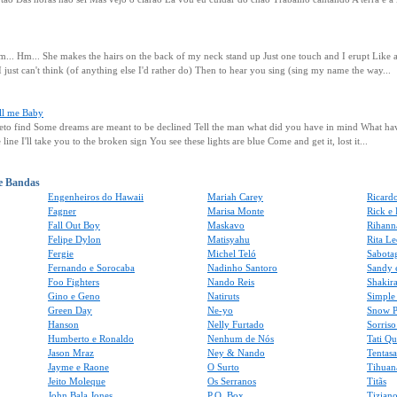
. Hm... She makes the hairs on the back of my neck stand up Just one touch and I erupt Like 
st can't think (of anything else I'd rather do) Then to hear you sing (sing my name the way...
ll me Baby
eto find Some dreams are meant to be declined Tell the man what did you have in mind What ha
 line I'll take you to the broken sign You see these lights are blue Come and get it, lost it...
 e Bandas
Engenheiros do Hawaii
Mariah Carey
Ricard
Fagner
Marisa Monte
Rick e
Fall Out Boy
Maskavo
Rihann
Felipe Dylon
Matisyahu
Rita Le
Fergie
Michel Teló
Sabota
Fernando e Sorocaba
Nadinho Santoro
Sandy 
Foo Fighters
Nando Reis
Shakir
Gino e Geno
Natiruts
Simple
Green Day
Ne-yo
Snow P
Hanson
Nelly Furtado
Sorris
Humberto e Ronaldo
Nenhum de Nós
Tati Q
Jason Mraz
Ney & Nando
Tentas
Jayme e Raone
O Surto
Tihuan
Jeito Moleque
Os Serranos
Titãs
John Bala Jones
P.O. Box
Tiziano