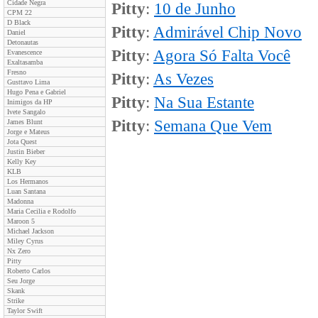
Cidade Negra
Pitty
:
10 de Junho
CPM 22
D Black
Pitty
:
Admirável Chip Novo
Daniel
Detonautas
Pitty
:
Agora Só Falta Você
Evanescence
Exaltasamba
Fresno
Pitty
:
As Vezes
Gusttavo Lima
Hugo Pena e Gabriel
Pitty
:
Na Sua Estante
Inimigos da HP
Ivete Sangalo
Pitty
:
Semana Que Vem
James Blunt
Jorge e Mateus
Jota Quest
Justin Bieber
Kelly Key
KLB
Los Hermanos
Luan Santana
Madonna
Maria Cecilia e Rodolfo
Maroon 5
Michael Jackson
Miley Cyrus
Nx Zero
Pitty
Roberto Carlos
Seu Jorge
Skank
Strike
Taylor Swift