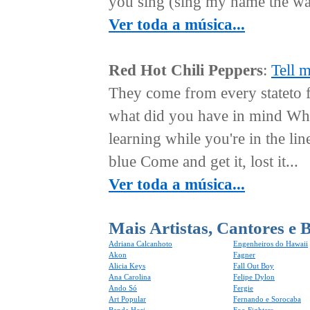
you sing (sing my name the wa
Ver toda a música...
Red Hot Chili Peppers
:
Tell 
They come from every stateto 
what did you have in mind Wh
learning while you're in the lin
blue Come and get it, lost it...
Ver toda a música...
Mais Artistas, Cantores e 
Adriana Calcanhoto
Engenheiros do Hawaii
Akon
Fagner
Alicia Keys
Fall Out Boy
Ana Carolina
Felipe Dylon
Ando Só
Fergie
Art Popular
Fernando e Sorocaba