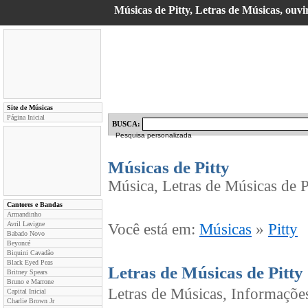
Músicas de Pitty, Letras de Músicas, ouvi
Site de Músicas
Página Inicial
BUSCA:
Pesquisa personalizada
Músicas de Pitty
Música, Letras de Músicas de Pi
Cantores e Bandas
Armandinho
Avril Lavigne
Você está em:
Músicas
»
Pitty
Babado Novo
Beyoncé
Biquini Cavadão
Black Eyed Peas
Letras de Músicas de Pitty
Britney Spears
Bruno e Marrone
Letras de Músicas, Informações
Capital Inicial
Charlie Brown Jr