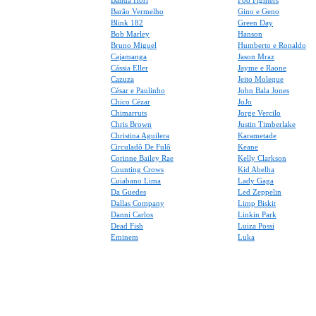
Banda Hori
Foo Fighters
Barão Vermelho
Gino e Geno
Blink 182
Green Day
Bob Marley
Hanson
Bruno Miguel
Humberto e Ronaldo
Cajamanga
Jason Mraz
Cássia Eller
Jayme e Raone
Cazuza
Jeito Moleque
César e Paulinho
John Bala Jones
Chico Cézar
JoJo
Chimarruts
Jorge Vercilo
Chris Brown
Justin Timberlake
Christina Aguilera
Karametade
Circuladô De Fulô
Keane
Corinne Bailey Rae
Kelly Clarkson
Counting Crows
Kid Abelha
Cuiabano Lima
Lady Gaga
Da Guedes
Led Zeppelin
Dallas Company
Limp Biskit
Danni Carlos
Linkin Park
Dead Fish
Luiza Possi
Eminem
Luka