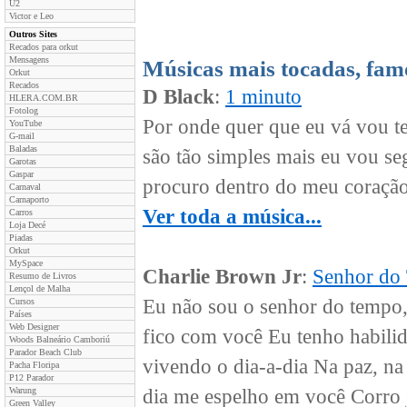
U2
Victor e Leo
Outros Sites
Recados para orkut
Mensagens
Músicas mais tocadas, fam
Orkut
Recados
D Black
:
1 minuto
HLERA.COM.BR
Fotolog
Por onde quer que eu vá vou te
YouTube
G-mail
Baladas
são tão simples mais eu vou se
Garotas
Gaspar
procuro dentro do meu coração 
Carnaval
Carnaporto
Ver toda a música...
Carros
Loja Decé
Piadas
Orkut
MySpace
Charlie Brown Jr
:
Senhor do
Resumo de Livros
Lençol de Malha
Eu não sou o senhor do tempo,
Cursos
Países
Web Designer
fico com você Eu tenho habilid
Woods Balneário Camboriú
Parador Beach Club
vivendo o dia-a-dia Na paz, n
Pacha Floripa
P12 Parador
Warung
dia me espelho em você Corro 
Green Valley