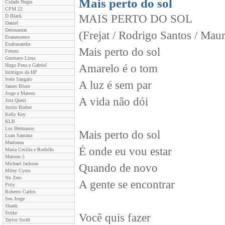
Mais perto do sol
Cidade Negra
CPM 22
MAIS PERTO DO SOL
D Black
Daniel
Detonautas
(Frejat / Rodrigo Santos / Maur
Evanescence
Exaltasamba
Mais perto do sol
Fresno
Gusttavo Lima
Hugo Pena e Gabriel
Amarelo é o tom
Inimigos da HP
Ivete Sangalo
A luz é sem par
James Blunt
Jorge e Mateus
A vida não dói
Jota Quest
Justin Bieber
Kelly Key
KLB
Los Hermanos
Mais perto do sol
Luan Santana
Madonna
É onde eu vou estar
Maria Cecilia e Rodolfo
Maroon 5
Michael Jackson
Quando de novo
Miley Cyrus
Nx Zero
A gente se encontrar
Pitty
Roberto Carlos
Seu Jorge
Skank
Strike
Você quis fazer
Taylor Swift