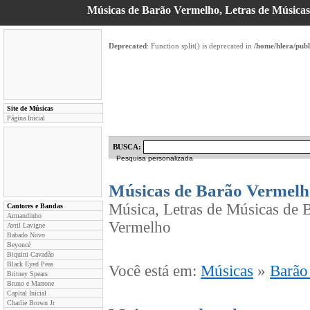
Músicas de Barão Vermelho, Letras de Músicas, 
Deprecated
: Function split() is deprecated in
/home/hlera/pub
Site de Músicas
Página Inicial
BUSCA:
Pesquisa personalizada
Músicas de Barão Vermelh
Música, Letras de Músicas de B
Cantores e Bandas
Armandinho
Vermelho
Avril Lavigne
Babado Novo
Beyoncé
Biquini Cavadão
Black Eyed Peas
Você está em:
Músicas
»
Barão
Britney Spears
Bruno e Marrone
Capital Inicial
Charlie Brown Jr