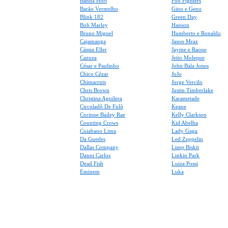
Banda Hori
Foo Fighters
Barão Vermelho
Gino e Geno
Blink 182
Green Day
Bob Marley
Hanson
Bruno Miguel
Humberto e Ronaldo
Cajamanga
Jason Mraz
Cássia Eller
Jayme e Raone
Cazuza
Jeito Moleque
César e Paulinho
John Bala Jones
Chico Cézar
JoJo
Chimarruts
Jorge Vercilo
Chris Brown
Justin Timberlake
Christina Aguilera
Karametade
Circuladô De Fulô
Keane
Corinne Bailey Rae
Kelly Clarkson
Counting Crows
Kid Abelha
Cuiabano Lima
Lady Gaga
Da Guedes
Led Zeppelin
Dallas Company
Limp Biskit
Danni Carlos
Linkin Park
Dead Fish
Luiza Possi
Eminem
Luka