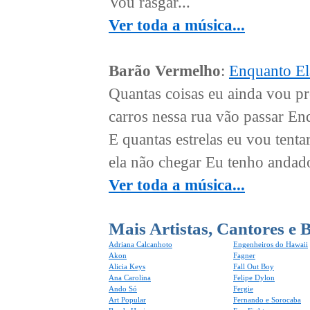
Vou rasgar...
Ver toda a música...
Barão Vermelho
:
Enquanto El
Quantas coisas eu ainda vou pr
carros nessa rua vão passar En
E quantas estrelas eu vou tent
ela não chegar Eu tenho andado
Ver toda a música...
Mais Artistas, Cantores e 
Adriana Calcanhoto
Engenheiros do Hawaii
Akon
Fagner
Alicia Keys
Fall Out Boy
Ana Carolina
Felipe Dylon
Ando Só
Fergie
Art Popular
Fernando e Sorocaba