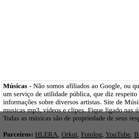
Músicas
- Não somos afiliados ao Google, ou qua
um serviço de utilidade pública, que diz respeito
informações sobre diversos artistas. Site de Mús
musicas mp3, vídeos e clipes. Fique ligado nas 
Todas as músicas são de propriedade de seus res
Parceiros:
HLERA
,
Orkut
,
Fotolog
,
YouTube
,
B