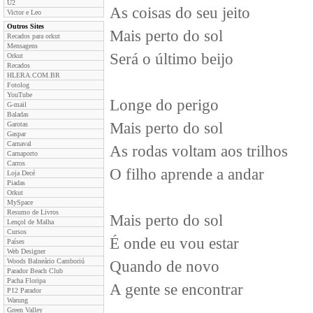
U2
As coisas do seu jeito
Victor e Leo
Outros Sites
Mais perto do sol
Recados para orkut
Mensagens
Será o último beijo
Orkut
Recados
HLERA.COM.BR
Fotolog
YouTube
Longe do perigo
G-mail
Baladas
Mais perto do sol
Garotas
Gaspar
Carnaval
As rodas voltam aos trilhos
Carnaporto
Carros
O filho aprende a andar
Loja Decé
Piadas
Orkut
MySpace
Resumo de Livros
Mais perto do sol
Lençol de Malha
Cursos
É onde eu vou estar
Países
Web Designer
Woods Balneário Camboriú
Quando de novo
Parador Beach Club
Pacha Floripa
A gente se encontrar
P12 Parador
Warung
Green Valley