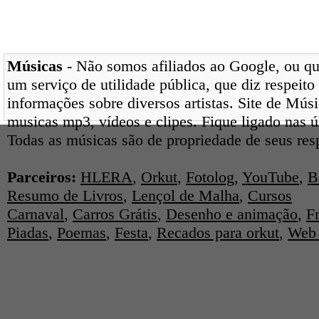
Músicas
- Não somos afiliados ao Google, ou qua
um serviço de utilidade pública, que diz respeito
informações sobre diversos artistas. Site de Mús
musicas mp3, vídeos e clipes. Fique ligado nas 
Todas as músicas são de propriedade de seus res
Parceiros:
HLERA
,
Orkut
,
Fotolog
,
YouTube
,
B
Resumo de Livros
,
Lençol de Malha
,
Cursos
Carnaval
,
Carros Grátis
,
Desenho e animação
,
F
Piadas
,
Poemas
,
Festa
,
Recados para orkut
,
Web 