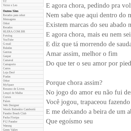
U2
E agora chora, pedindo pra volt
Victor e Leo
Outros Sites
Nem sabe que aqui dentro do 
Recados para orkut
Mensagens
Existem marcas do seu abado n
Orkut
Recados
HLERA.COM.BR
E agora chora, mais eu nem sei
Fotolog
YouTube
E diz que tá morrendo de saud
G-mail
Baladas
Amar assim, melhor o fim
Garotas
Gaspar
Carnaval
Do que ter o seu amor por pie
Carnaporto
Carros
Loja Decé
Piadas
Orkut
Porque chora assim?
MySpace
Resumo de Livros
No jogo do amor eu não fui de
Lençol de Malha
Cursos
Você jogou, trapaceou fazendo
Países
Web Designer
Woods Balneário Camboriú
E me deixando a beira de um 
Parador Beach Club
Pacha Floripa
Que egoísmo seu
P12 Parador
Warung
Green Valley