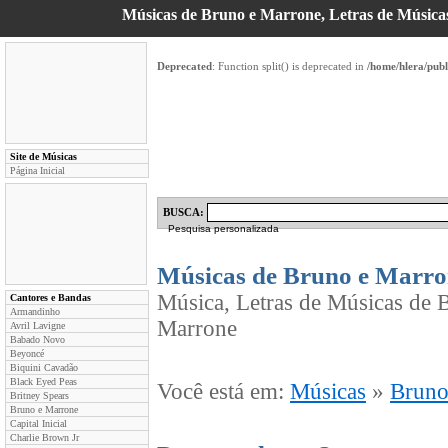
Músicas de Bruno e Marrone, Letras de Músicas,
Deprecated
: Function split() is deprecated in
/home/hlera/pub
Site de Músicas
Página Inicial
BUSCA:
Pesquisa personalizada
Músicas de Bruno e Marro
Música, Letras de Músicas de B
Cantores e Bandas
Armandinho
Marrone
Avril Lavigne
Babado Novo
Beyoncé
Biquini Cavadão
Black Eyed Peas
Você está em:
Músicas
»
Bruno
Britney Spears
Bruno e Marrone
Capital Inicial
Charlie Brown Jr