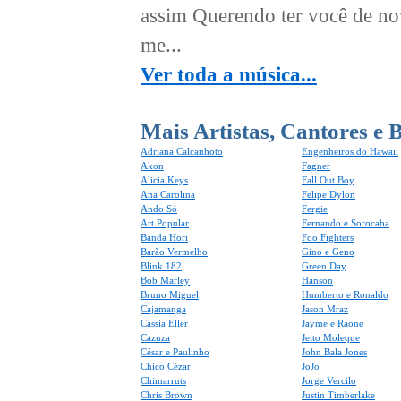
assim Querendo ter você de no
me...
Ver toda a música...
Mais Artistas, Cantores e 
Adriana Calcanhoto
Engenheiros do Hawaii
Akon
Fagner
Alicia Keys
Fall Out Boy
Ana Carolina
Felipe Dylon
Ando Só
Fergie
Art Popular
Fernando e Sorocaba
Banda Hori
Foo Fighters
Barão Vermelho
Gino e Geno
Blink 182
Green Day
Bob Marley
Hanson
Bruno Miguel
Humberto e Ronaldo
Cajamanga
Jason Mraz
Cássia Eller
Jayme e Raone
Cazuza
Jeito Moleque
César e Paulinho
John Bala Jones
Chico Cézar
JoJo
Chimarruts
Jorge Vercilo
Chris Brown
Justin Timberlake