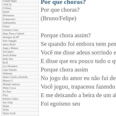
Por que choras?
Cidade Negra
CPM 22
Por que choras?
D Black
Daniel
Detonautas
(Bruno/Felipe)
Evanescence
Exaltasamba
Fresno
Gusttavo Lima
Hugo Pena e Gabriel
Porque chora assim?
Inimigos da HP
Ivete Sangalo
Se quando foi embora nem pe
James Blunt
Jorge e Mateus
Você me disse adeus sorrindo e
Jota Quest
Justin Bieber
Kelly Key
E disse que era pouco tudo o qu
KLB
Los Hermanos
Porque chora assim
Luan Santana
Madonna
No jogo do amor eu não fui de
Maria Cecilia e Rodolfo
Maroon 5
Michael Jackson
Você jogou, trapaceou fazendo
Miley Cyrus
Nx Zero
E me deixando a beira de um 
Pitty
Roberto Carlos
Foi egoísmo seu
Seu Jorge
Skank
Strike
Taylor Swift