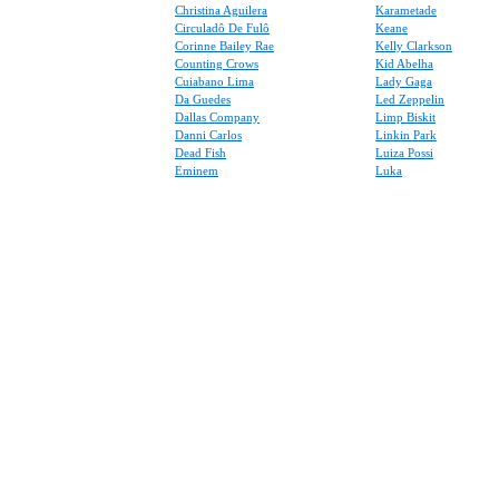
Christina Aguilera
Karametade
Circuladô De Fulô
Keane
Corinne Bailey Rae
Kelly Clarkson
Counting Crows
Kid Abelha
Cuiabano Lima
Lady Gaga
Da Guedes
Led Zeppelin
Dallas Company
Limp Biskit
Danni Carlos
Linkin Park
Dead Fish
Luiza Possi
Eminem
Luka