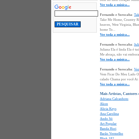
Ver toda a música...
Fernando e Sorocaba
:
Tak
Take Me Home, Country Roa
heaven, West Virginia, Blu
home To...
Ver toda a música...
Fernando e Sorocaba
:
Jul
Juliana Ela é linda Ela é 
Me abraça, não vai embora 
Ver toda a música...
Fernando e Sorocaba
:
Ve
Vem Ficar Do Meu Lado Outr
calado Chama por você Ai 
Ver toda a música...
Mais Artistas, Cantores
Adriana Calcanhoto
Akon
Alicia Keys
Ana Carolina
Ando Só
Art Popular
Banda Hori
Barão Vermelho
Blink 182