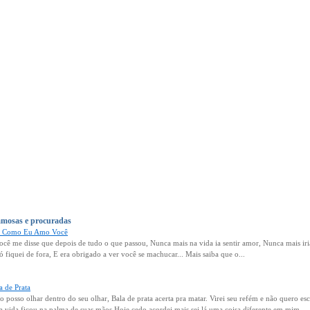
amosas e procuradas
, Como Eu Amo Você
 me disse que depois de tudo o que passou, Nunca mais na vida ia sentir amor, Nunca mais iri
só fiquei de fora, E era obrigado a ver você se machucar... Mais saiba que o...
a de Prata
o posso olhar dentro do seu olhar, Bala de prata acerta pra matar. Virei seu refém e não quero 
vida ficou na palma de suas mãos Hoje cedo acordei mais sei lá uma coisa diferente em mim...