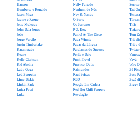
Hanson
Nelly Furtado
Sorris
Humberto e Ronaldo
Nenhum de Nós
Tati Q
Jason Mraz
Ney & Nando
Tentas
Jayme e Raone
O Surto
Tihuan
Jeito Moleque
Os Serranos
Titãs
John Bala Jones
P.O. Box
Tiziano
JoJo
Panic! At The Disco
Tom Z
Jorge Vercilo
Papa Winnie
Tribali
Justin Timberlake
Papas da Língua
Tribo d
Karametade
Paralamas do Sucesso
Twister
Keane
Perlla e Belo
Vaness
Kelly Clarkson
Punk Floyd
Vavá
Kid Abelha
Pussycat Dolls
Who D
Lady Gaga
Raimundos
Zé Ric
Led Zeppelin
Raul Seixas
Zeca P
Limp Biskit
RBD
Zezé d
Linkin Park
Reação Em Cadeia
Ziggy 
Luiza Possi
Red Hot Chili Peppers
Luka
Revelação