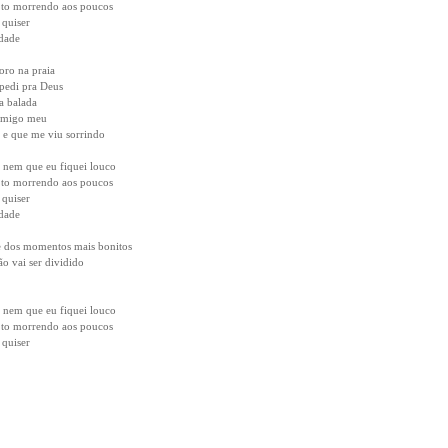
u to morrendo aos poucos
 quiser
rdade
oro na praia
pedi pra Deus
a balada
 amigo meu
z e que me viu sorrindo
e nem que eu fiquei louco
u to morrendo aos poucos
 quiser
rdade
e dos momentos mais bonitos
o vai ser dividido
e nem que eu fiquei louco
u to morrendo aos poucos
 quiser