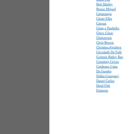
Bob Marley
Bruno Miguel
Cajamanga
Cássia Eller
Cazuza
César e Paulinho
Chico Cézar
Chimarruts
Chris Brown
Christina Aguilera
Circuladô De Fulô
Corinne Bailey Rae
Counting Crows
Cuiabano Lima
Da Guedes
Dallas Company
Danni Carlos
Dead Fish
Eminem