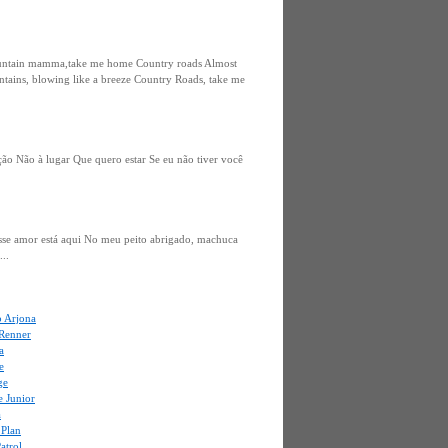
Mountain mamma,take me home Country roads Almost
untains, blowing like a breeze Country Roads, take me
ção Não à lugar Que quero estar Se eu não tiver você
esse amor está aqui No meu peito abrigado, machuca
..
o Arjona
 Renner
a
e
ge
e Junior
a
 Plan
atrol