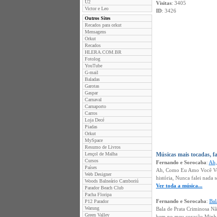
U2
Visitas
: 3405
Victor e Leo
ID
: 3426
Outros Sites
Recados para orkut
Mensagens
Orkut
Recados
HLERA.COM.BR
Fotolog
YouTube
G-mail
Baladas
Garotas
Gaspar
Carnaval
Carnaporto
Carros
Loja Decé
Piadas
Orkut
MySpace
Resumo de Livros
Lençol de Malha
Músicas mais tocadas, f
Cursos
Fernando e Sorocaba
:
Ah
Países
Ah, Como Eu Amo Você Você
Web Designer
história, Nunca falei nada 
Woods Balneário Camboriú
Ver toda a música...
Parador Beach Club
Pacha Floripa
Fernando e Sorocaba
:
Bal
P12 Parador
Warung
Bala de Prata Criminosa Nã
Green Valley
bem no meu coração Minha 