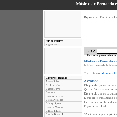
Músicas de Fernando e 
Deprecated
: Function split
Site de Músicas
Página Inicial
BUSCA:
Pesquisa personalizada
Músicas de Fernando e 
Música, Letras de Músicas 
Você está em:
Músicas
»
Fe
Cantores e Bandas
A verdade
Armandinho
Avril Lavigne
Diz pra ela que eu mudei d
Babado Novo
Que eu fui viajar com os 
Beyoncé
Diz pra ela que eu to curti
Biquini Cavadão
E que eu tô trabalhando e t
Black Eyed Peas
Fala que me viu feliz dema
Britney Spears
E que tá tudo lindo
Bruno e Marrone
Capital Inicial
Charlie Brown Jr
Só não conta que eu pirei 