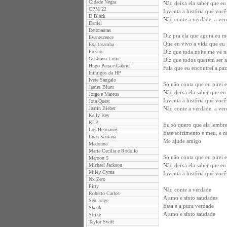
Cidade Negra
Não deixa ela saber que e
CPM 22
Inventa a história que você
D Black
Não conte a verdade, a ve
Daniel
Detonautas
Diz pra ela que agora eu m
Evanescence
Que eu vivo a vida que eu 
Exaltasamba
Fresno
Diz que toda noite me vê n
Gusttavo Lima
Diz que todos querem ser
Hugo Pena e Gabriel
Fala que eu encontrei a pa
Inimigos da HP
Ivete Sangalo
Só não conta que eu pirei 
James Blunt
Não deixa ela saber que e
Jorge e Mateus
Inventa a história que você
Jota Quest
Justin Bieber
Não conte a verdade, a ve
Kelly Key
KLB
Eu só quero que ela lembr
Los Hermanos
Esse sofrimento é meu, e nã
Luan Santana
Me ajude amigo
Madonna
Maria Cecilia e Rodolfo
Só não conta que eu pirei 
Maroon 5
Michael Jackson
Não deixa ela saber que e
Miley Cyrus
Inventa a história que você
Nx Zero
Pitty
Não conte a verdade
Roberto Carlos
A amo e sinto saudades
Seu Jorge
Essa é a pura verdade
Skank
A amo e sinto saudade
Strike
Taylor Swift