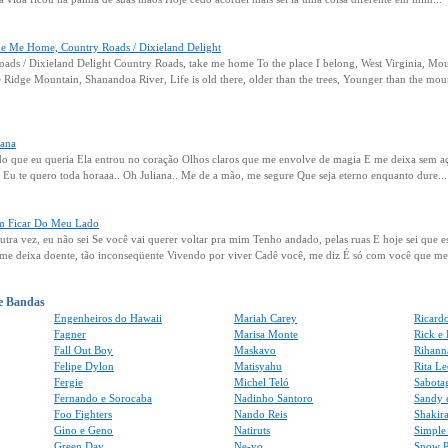
e Me Home, Country Roads / Dixieland Delight
ds / Dixieland Delight Country Roads, take me home To the place I belong, West Virginia, 
e Ridge Mountain, Shanandoa River, Life is old there, older than the trees, Younger than the mo
iana
tudo que eu queria Ela entrou no coração Olhos claros que me envolve de magia E me deixa sem a
Eu te quero toda horaaa.. Oh Juliana.. Me de a mão, me segure Que seja eterno enquanto dure...
m Ficar Do Meu Lado
a vez, eu não sei Se você vai querer voltar pra mim Tenho andado, pelas ruas E hoje sei que 
me deixa doente, tão inconseqüente Vivendo por viver Cadê você, me diz É só com você que me.
 e Bandas
Engenheiros do Hawaii
Mariah Carey
Ricard
Fagner
Marisa Monte
Rick e
Fall Out Boy
Maskavo
Rihann
Felipe Dylon
Matisyahu
Rita Le
Fergie
Michel Teló
Sabota
Fernando e Sorocaba
Nadinho Santoro
Sandy 
Foo Fighters
Nando Reis
Shakir
Gino e Geno
Natiruts
Simple
Green Day
Ne-yo
Snow P