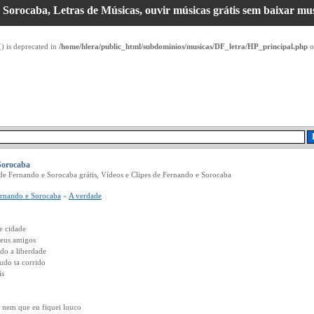
Sorocaba, Letras de Músicas, ouvir músicas grátis sem baixar musi
() is deprecated in
/home/hlera/public_html/subdominios/musicas/DF_letra/HP_principal.php
o
Sorocaba
de Fernando e Sorocaba grátis, Vídeos e Clipes de Fernando e Sorocaba
rnando e Sorocaba
»
A verdade
e cidade
meus amigos
ndo a liberdade
udo ta corrido
is
e nem que eu fiquei louco