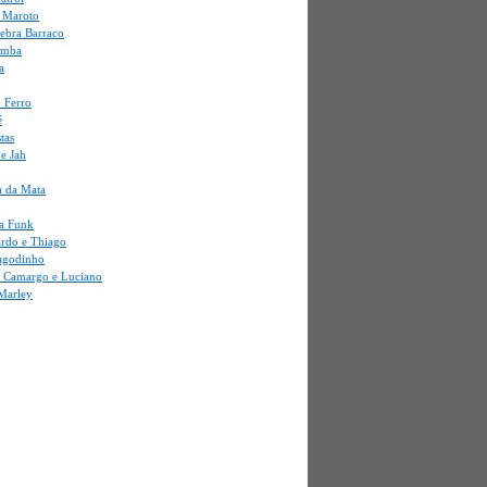
o Maroto
uebra Barraco
amba
a
 Ferro
é
stas
e Jah
a da Mata
a Funk
ardo e Thiago
agodinho
i Camargo e Luciano
Marley