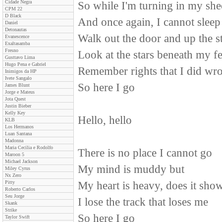
Cidade Negra
So while I'm turning in my she
CPM 22
D Black
And once again, I cannot sleep
Daniel
Detonautas
Walk out the door and up the st
Evanescence
Exaltasamba
Fresno
Look at the stars beneath my fe
Gusttavo Lima
Hugo Pena e Gabriel
Remember rights that I did wr
Inimigos da HP
Ivete Sangalo
So here I go
James Blunt
Jorge e Mateus
Jota Quest
Justin Bieber
Kelly Key
Hello, hello
KLB
Los Hermanos
Luan Santana
Madonna
Maria Cecilia e Rodolfo
There is no place I cannot go
Maroon 5
Michael Jackson
My mind is muddy but
Miley Cyrus
Nx Zero
Pitty
My heart is heavy, does it sho
Roberto Carlos
Seu Jorge
I lose the track that loses me
Skank
Strike
So here I go
Taylor Swift