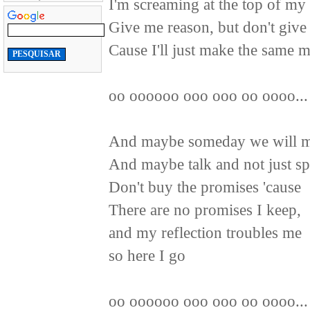
I'm screaming at the top of my 
Give me reason, but don't give
Cause I'll just make the same m
oo oooooo ooo ooo oo oooo...
And maybe someday we will m
And maybe talk and not just s
Don't buy the promises 'cause
There are no promises I keep,
and my reflection troubles me
so here I go
oo oooooo ooo ooo oo oooo...