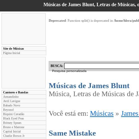
Músicas de James Blunt, Letras de Músicas, o
Deprecated
: Function split() is deprecated in
/home/hlera/pub
Site de Músicas
Página Inicial
BUSCA:
Pesquisa personalizada
Músicas de James Blunt
Música, Letras de Músicas de J
Cantores e Bandas
Armandinho
Avril Lavigne
Babado Novo
Beyoncé
Você está em:
Músicas
»
James
Biquini Cavadão
Black Eyed Peas
Britney Spears
Bruno e Marrone
Same Mistake
Capital Inicial
Charlie Brown Jr