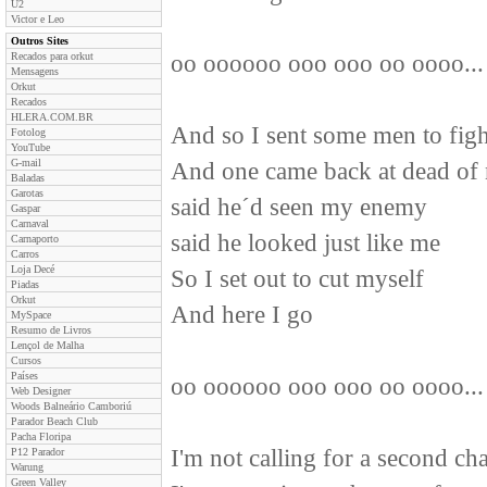
U2
Victor e Leo
Outros Sites
Recados para orkut
oo oooooo ooo ooo oo oooo...
Mensagens
Orkut
Recados
HLERA.COM.BR
And so I sent some men to figh
Fotolog
YouTube
G-mail
And one came back at dead of 
Baladas
Garotas
said he´d seen my enemy
Gaspar
Carnaval
said he looked just like me
Carnaporto
Carros
Loja Decé
So I set out to cut myself
Piadas
Orkut
And here I go
MySpace
Resumo de Livros
Lençol de Malha
Cursos
Países
oo oooooo ooo ooo oo oooo...
Web Designer
Woods Balneário Camboriú
Parador Beach Club
Pacha Floripa
I'm not calling for a second ch
P12 Parador
Warung
Green Valley