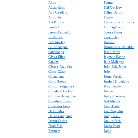
Akon
Fagner
Alicia Keys
Fall Out Boy
Ana Carolina
Felipe Dylon
Ando Só
Fergie
Art Popular
Fernando e Sorocaba
Banda Hori
Foo Fighters
Barão Vermelho
Gino e Geno
Blink 182
Green Day
Bob Marley
Hanson
Bruno Miguel
Humberto e Ronaldo
Cajamanga
Jason Mraz
Cássia Eller
Jayme e Raone
Cazuza
Jeito Moleque
César e Paulinho
John Bala Jones
Chico Cézar
JoJo
Chimarruts
Jorge Vercilo
Chris Brown
Justin Timberlake
Christina Aguilera
Karametade
Circuladô De Fulô
Keane
Corinne Bailey Rae
Kelly Clarkson
Counting Crows
Kid Abelha
Cuiabano Lima
Lady Gaga
Da Guedes
Led Zeppelin
Dallas Company
Limp Biskit
Danni Carlos
Linkin Park
Dead Fish
Luiza Possi
Eminem
Luka