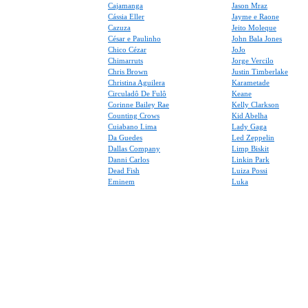
Cajamanga
Jason Mraz
Cássia Eller
Jayme e Raone
Cazuza
Jeito Moleque
César e Paulinho
John Bala Jones
Chico Cézar
JoJo
Chimarruts
Jorge Vercilo
Chris Brown
Justin Timberlake
Christina Aguilera
Karametade
Circuladô De Fulô
Keane
Corinne Bailey Rae
Kelly Clarkson
Counting Crows
Kid Abelha
Cuiabano Lima
Lady Gaga
Da Guedes
Led Zeppelin
Dallas Company
Limp Biskit
Danni Carlos
Linkin Park
Dead Fish
Luiza Possi
Eminem
Luka