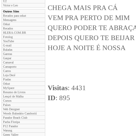
U2
Victor e Leo
CHEGA MAIS PRA CÁ
Outros Sites
Recados para orkut
VEM PRA PERTO DE MIM
Mensagens
Orkut
QUERO PODER TE ABRAÇ
Recados
HLERA.COM.BR
DEPOIS QUERO TE BEIJAR
Fotolog
YouTube
G-mail
HOJE A NOITE É NOSSA
Baladas
Garotas
Gaspar
Carnaval
Carnaporto
Carros
Loja Decé
Piadas
Orkut
Visitas
: 4431
MySpace
Resumo de Livros
ID
: 895
Lençol de Malha
Cursos
Países
Web Designer
Woods Balneário Camboriú
Parador Beach Club
Pacha Floripa
P12 Parador
Warung
Green Valley