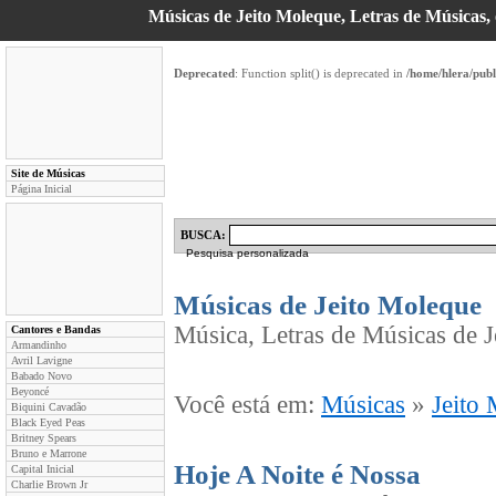
Músicas de Jeito Moleque, Letras de Músicas, 
Deprecated
: Function split() is deprecated in
/home/hlera/pub
Site de Músicas
Página Inicial
BUSCA:
Pesquisa personalizada
Músicas de Jeito Moleque
Música, Letras de Músicas de J
Cantores e Bandas
Armandinho
Avril Lavigne
Babado Novo
Beyoncé
Você está em:
Músicas
»
Jeito
Biquini Cavadão
Black Eyed Peas
Britney Spears
Bruno e Marrone
Hoje A Noite é Nossa
Capital Inicial
Charlie Brown Jr