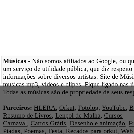
Músicas
- Não somos afiliados ao Google, ou qua
um serviço de utilidade pública, que diz respeito
informações sobre diversos artistas. Site de Mús
musicas mp3, vídeos e clipes. Fique ligado nas 
Todas as músicas são de propriedade de seus res
Parceiros:
HLERA
,
Orkut
,
Fotolog
,
YouTube
,
B
Resumo de Livros
,
Lençol de Malha
,
Cursos
Carnaval
,
Carros Grátis
,
Desenho e animação
,
F
Piadas
,
Poemas
,
Festa
,
Recados para orkut
,
Web 