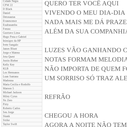
Cidade Negra
QUERO TER VOCÊ AQUI
CPM 22
D Black
VIVENDO O MEU DIA-DIA
Daniel
Detonautas
NADA MAIS ME DÁ PRAZ
Evanescence
Exaltasamba
Fresno
ALÉM DA SUA COMPANHI
Gusttavo Lima
Hugo Pena e Gabriel
Inimigos da HP
Ivete Sangalo
LUZES VÃO GANHANDO 
James Blunt
Jorge e Mateus
Jota Quest
NOTAS FORMAM MELODI
Justin Bieber
Kelly Key
NÃO IMPORTA DE QUEM 
KLB
Los Hermanos
UM SORRISO SÓ TRAZ AL
Luan Santana
Madonna
Maria Cecilia e Rodolfo
Maroon 5
Michael Jackson
REFRÃO
Miley Cyrus
Nx Zero
Pitty
Roberto Carlos
Seu Jorge
CHEGOU A HORA
Skank
Strike
AGORA A NOITE NÃO TEM
Taylor Swift