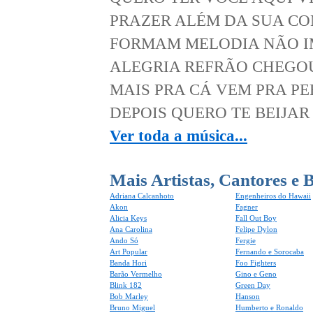
PRAZER ALÉM DA SUA C
FORMAM MELODIA NÃO IM
ALEGRIA REFRÃO CHEGOU
MAIS PRA CÁ VEM PRA P
DEPOIS QUERO TE BEIJAR 
Ver toda a música...
Mais Artistas, Cantores e 
Adriana Calcanhoto
Engenheiros do Hawaii
Akon
Fagner
Alicia Keys
Fall Out Boy
Ana Carolina
Felipe Dylon
Ando Só
Fergie
Art Popular
Fernando e Sorocaba
Banda Hori
Foo Fighters
Barão Vermelho
Gino e Geno
Blink 182
Green Day
Bob Marley
Hanson
Bruno Miguel
Humberto e Ronaldo