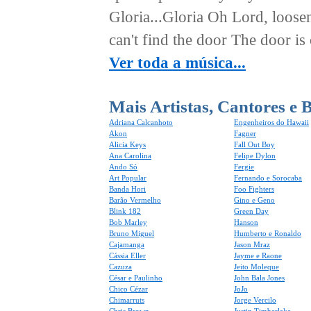
Gloria...Gloria Oh Lord, loosen m
can't find the door The door is
Ver toda a música...
Mais Artistas, Cantores e 
Adriana Calcanhoto
Engenheiros do Hawaii
Akon
Fagner
Alicia Keys
Fall Out Boy
Ana Carolina
Felipe Dylon
Ando Só
Fergie
Art Popular
Fernando e Sorocaba
Banda Hori
Foo Fighters
Barão Vermelho
Gino e Geno
Blink 182
Green Day
Bob Marley
Hanson
Bruno Miguel
Humberto e Ronaldo
Cajamanga
Jason Mraz
Cássia Eller
Jayme e Raone
Cazuza
Jeito Moleque
César e Paulinho
John Bala Jones
Chico Cézar
JoJo
Chimarruts
Jorge Vercilo