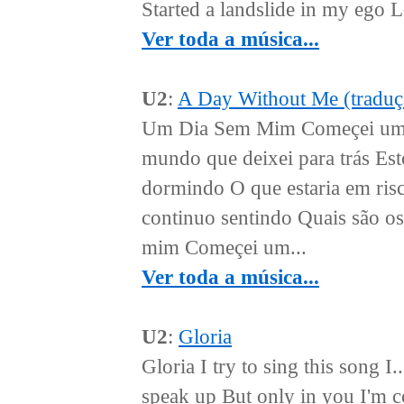
Started a landslide in my ego L
Ver toda a música...
U2
:
A Day Without Me (traduç
Um Dia Sem Mim Começei um d
mundo que deixei para trás Est
dormindo O que estaria em ris
continuo sentindo Quais são o
mim Começei um...
Ver toda a música...
U2
:
Gloria
Gloria I try to sing this song I..
speak up But only in you I'm co