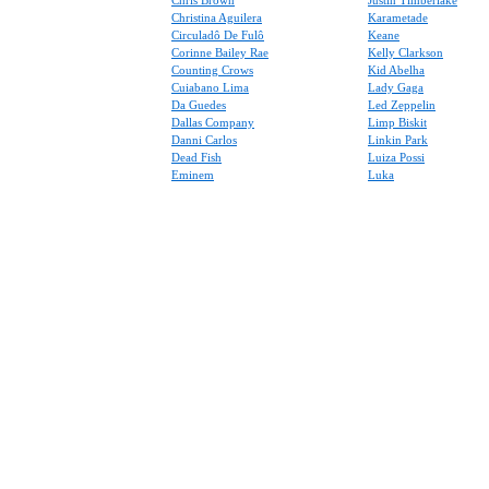
Chris Brown
Justin Timberlake
Christina Aguilera
Karametade
Circuladô De Fulô
Keane
Corinne Bailey Rae
Kelly Clarkson
Counting Crows
Kid Abelha
Cuiabano Lima
Lady Gaga
Da Guedes
Led Zeppelin
Dallas Company
Limp Biskit
Danni Carlos
Linkin Park
Dead Fish
Luiza Possi
Eminem
Luka