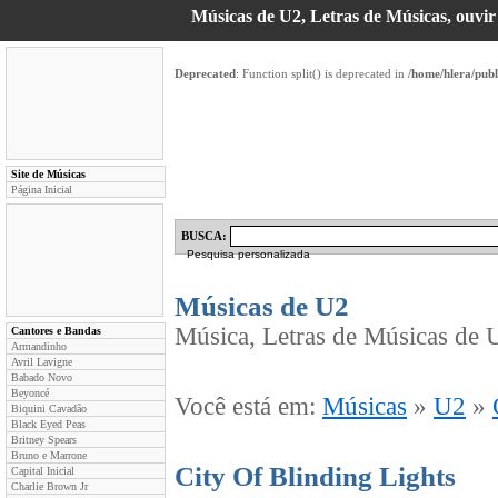
Músicas de U2, Letras de Músicas, ouvir 
Deprecated
: Function split() is deprecated in
/home/hlera/pub
Site de Músicas
Página Inicial
BUSCA:
Pesquisa personalizada
Músicas de U2
Música, Letras de Músicas de U
Cantores e Bandas
Armandinho
Avril Lavigne
Babado Novo
Beyoncé
Você está em:
Músicas
»
U2
»
Biquini Cavadão
Black Eyed Peas
Britney Spears
Bruno e Marrone
City Of Blinding Lights
Capital Inicial
Charlie Brown Jr