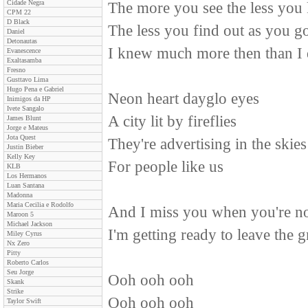
Cidade Negra
The more you see the less yo
CPM 22
D Black
The less you find out as you g
Daniel
Detonautas
I knew much more then than I
Evanescence
Exaltasamba
Fresno
Gusttavo Lima
Hugo Pena e Gabriel
Neon heart dayglo eyes
Inimigos da HP
Ivete Sangalo
A city lit by fireflies
James Blunt
Jorge e Mateus
Jota Quest
They're advertising in the skies
Justin Bieber
Kelly Key
For people like us
KLB
Los Hermanos
Luan Santana
Madonna
Maria Cecilia e Rodolfo
And I miss you when you're n
Maroon 5
Michael Jackson
I'm getting ready to leave the g
Miley Cyrus
Nx Zero
Pitty
Roberto Carlos
Seu Jorge
Ooh ooh ooh
Skank
Strike
Ooh ooh ooh
Taylor Swift