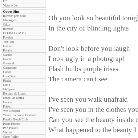
U2
Victor e Leo
Outros Sites
Recados para orkut
Oh you look so beautiful tonig
Mensagens
Orkut
In the city of blinding lights
Recados
HLERA.COM.BR
Fotolog
YouTube
G-mail
Don't look before you laugh
Baladas
Garotas
Look ugly in a photograph
Gaspar
Carnaval
Flash bulbs purple irises
Carnaporto
Carros
Loja Decé
The camera can't see
Piadas
Orkut
MySpace
Resumo de Livros
I've seen you walk unafraid
Lençol de Malha
Cursos
Países
I've seen you in the clothes y
Web Designer
Woods Balneário Camboriú
Can you see the beauty inside 
Parador Beach Club
Pacha Floripa
What happened to the beauty I
P12 Parador
Warung
Green Valley