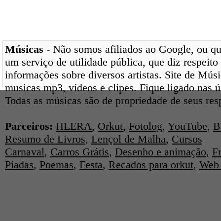
Músicas
- Não somos afiliados ao Google, ou qua
um serviço de utilidade pública, que diz respeito
informações sobre diversos artistas. Site de Mús
musicas mp3, vídeos e clipes. Fique ligado nas 
Todas as músicas são de propriedade de seus res
Parceiros:
HLERA
,
Orkut
,
Fotolog
,
YouTube
,
B
Resumo de Livros
,
Lençol de Malha
,
Cursos
Carnaval
,
Carros Grátis
,
Desenho e animação
,
F
Piadas
,
Poemas
,
Festa
,
Recados para orkut
,
Web 