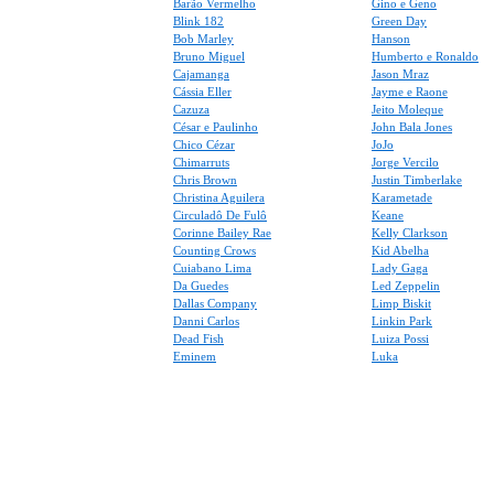
Barão Vermelho
Gino e Geno
Blink 182
Green Day
Bob Marley
Hanson
Bruno Miguel
Humberto e Ronaldo
Cajamanga
Jason Mraz
Cássia Eller
Jayme e Raone
Cazuza
Jeito Moleque
César e Paulinho
John Bala Jones
Chico Cézar
JoJo
Chimarruts
Jorge Vercilo
Chris Brown
Justin Timberlake
Christina Aguilera
Karametade
Circuladô De Fulô
Keane
Corinne Bailey Rae
Kelly Clarkson
Counting Crows
Kid Abelha
Cuiabano Lima
Lady Gaga
Da Guedes
Led Zeppelin
Dallas Company
Limp Biskit
Danni Carlos
Linkin Park
Dead Fish
Luiza Possi
Eminem
Luka