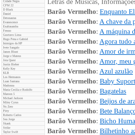
Letras de Músicas, Informaçõe
Cidade Negra
CPM 22
D Black
Barão Vermelho
:
Enquanto El
Daniel
Detonautas
Barão Vermelho
:
A chave da p
Evanescence
Exaltasamba
Barão Vermelho
:
A máquina d
Fresno
Gusttavo Lima
Hugo Pena e Gabriel
Barão Vermelho
:
Agora tudo 
Inimigos da HP
Ivete Sangalo
Barão Vermelho
:
Amor de ir
James Blunt
Jorge e Mateus
Barão Vermelho
:
Amor, meu 
Jota Quest
Justin Bieber
Kelly Key
Barão Vermelho
:
Azul azulão
KLB
Los Hermanos
Barão Vermelho
:
Baby Supor
Luan Santana
Madonna
Barão Vermelho
:
Bagatelas
Maria Cecilia e Rodolfo
Maroon 5
Michael Jackson
Barão Vermelho
:
Beijos de a
Miley Cyrus
Nx Zero
Barão Vermelho
:
Bete Balanç
Pitty
Roberto Carlos
Barão Vermelho
:
Bicho Hum
Seu Jorge
Skank
Strike
Barão Vermelho
:
Bilhetinho a
Taylor Swift