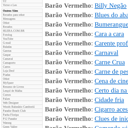
U2
Barão Vermelho
:
Billy Negão
Victor e Leo
Outros Sites
Barão Vermelho
:
Blues do ab
Recados para orkut
Mensagens
Barão Vermelho
:
Bumerangue
Orkut
Recados
HLERA.COM.BR
Barão Vermelho
:
Cara a cara
Fotolog
YouTube
Barão Vermelho
:
Carente prof
G-mail
Baladas
Garotas
Barão Vermelho
:
Carnaval
Gaspar
Carnaval
Barão Vermelho
:
Carne Crua
Carnaporto
Carros
Barão Vermelho
:
Carne de pe
Loja Decé
Piadas
Orkut
Barão Vermelho
:
Cena de cin
MySpace
Resumo de Livros
Barão Vermelho
:
Certo dia na
Lençol de Malha
Cursos
Barão Vermelho
:
Cidade fria
Países
Web Designer
Woods Balneário Camboriú
Barão Vermelho
:
Cigarro ace
Parador Beach Club
Pacha Floripa
Barão Vermelho
:
Clues de ini
P12 Parador
Warung
Green Valley