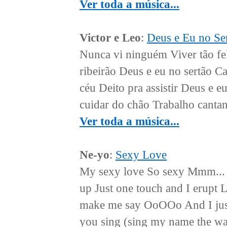
Ver toda a música...
Victor e Leo
:
Deus e Eu no Se
Nunca vi ninguém Viver tão fe
ribeirão Deus e eu no sertão 
céu Deito pra assistir Deus e e
cuidar do chão Trabalho cantand
Ver toda a música...
Ne-yo
:
Sexy Love
My sexy love So sexy Mmm... H
up Just one touch and I erupt 
make me say OoOOo And I just c
you sing (sing my name the wa