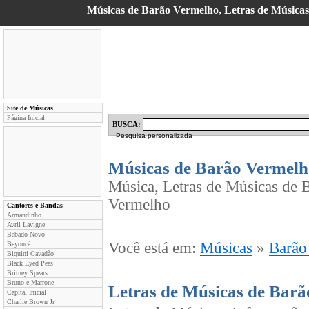
Músicas de Barão Vermelho, Letras de Músicas, 
Site de Músicas
Página Inicial
BUSCA:
Pesquisa personalizada
Músicas de Barão Vermelh
Música, Letras de Músicas de B
Vermelho
Cantores e Bandas
Armandinho
Avril Lavigne
Babado Novo
Você está em:
Músicas
»
Barão
Beyoncé
Biquini Cavadão
Black Eyed Peas
Britney Spears
Bruno e Marrone
Letras de Músicas de Bar
Capital Inicial
Charlie Brown Jr