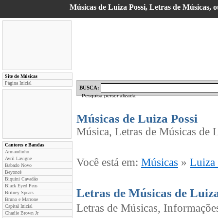
Músicas de Luiza Possi, Letras de Músicas, o
Site de Músicas
Página Inicial
BUSCA:
Pesquisa personalizada
Músicas de Luiza Possi
Música, Letras de Músicas de L
Cantores e Bandas
Armandinho
Avril Lavigne
Você está em:
Músicas
»
Luiza
Babado Novo
Beyoncé
Biquini Cavadão
Black Eyed Peas
Letras de Músicas de Luiza
Britney Spears
Bruno e Marrone
Letras de Músicas, Informaçõe
Capital Inicial
Charlie Brown Jr