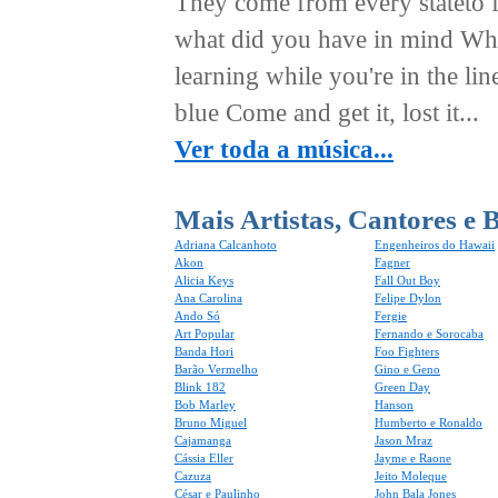
They come from every stateto 
what did you have in mind Wh
learning while you're in the lin
blue Come and get it, lost it...
Ver toda a música...
Mais Artistas, Cantores e 
Adriana Calcanhoto
Engenheiros do Hawaii
Akon
Fagner
Alicia Keys
Fall Out Boy
Ana Carolina
Felipe Dylon
Ando Só
Fergie
Art Popular
Fernando e Sorocaba
Banda Hori
Foo Fighters
Barão Vermelho
Gino e Geno
Blink 182
Green Day
Bob Marley
Hanson
Bruno Miguel
Humberto e Ronaldo
Cajamanga
Jason Mraz
Cássia Eller
Jayme e Raone
Cazuza
Jeito Moleque
César e Paulinho
John Bala Jones