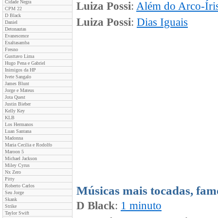
Cidade Negra
Luiza Possi
:
Além do Arco-Íri
CPM 22
D Black
Luiza Possi
:
Dias Iguais
Daniel
Detonautas
Evanescence
Exaltasamba
Fresno
Gusttavo Lima
Hugo Pena e Gabriel
Inimigos da HP
Ivete Sangalo
James Blunt
Jorge e Mateus
Jota Quest
Justin Bieber
Kelly Key
KLB
Los Hermanos
Luan Santana
Madonna
Maria Cecilia e Rodolfo
Maroon 5
Michael Jackson
Miley Cyrus
Nx Zero
Pitty
Roberto Carlos
Músicas mais tocadas, fam
Seu Jorge
Skank
D Black
:
1 minuto
Strike
Taylor Swift