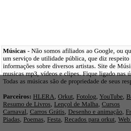
Músicas
- Não somos afiliados ao Google, ou qua
um serviço de utilidade pública, que diz respeito
informações sobre diversos artistas. Site de Mús
musicas mp3, vídeos e clipes. Fique ligado nas 
Todas as músicas são de propriedade de seus res
Parceiros:
HLERA
,
Orkut
,
Fotolog
,
YouTube
,
B
Resumo de Livros
,
Lençol de Malha
,
Cursos
Carnaval
,
Carros Grátis
,
Desenho e animação
,
F
Piadas
,
Poemas
,
Festa
,
Recados para orkut
,
Web 