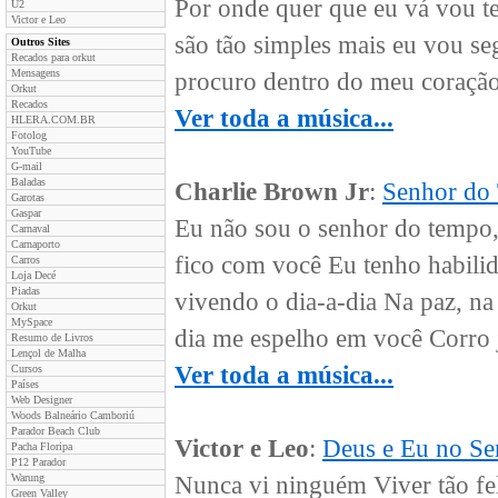
Por onde quer que eu vá vou te
U2
Victor e Leo
são tão simples mais eu vou se
Outros Sites
Recados para orkut
Mensagens
procuro dentro do meu coração 
Orkut
Recados
Ver toda a música...
HLERA.COM.BR
Fotolog
YouTube
G-mail
Baladas
Charlie Brown Jr
:
Senhor do
Garotas
Gaspar
Eu não sou o senhor do tempo,
Carnaval
Carnaporto
fico com você Eu tenho habilid
Carros
Loja Decé
Piadas
vivendo o dia-a-dia Na paz, n
Orkut
MySpace
dia me espelho em você Corro 
Resumo de Livros
Lençol de Malha
Ver toda a música...
Cursos
Países
Web Designer
Woods Balneário Camboriú
Parador Beach Club
Victor e Leo
:
Deus e Eu no Se
Pacha Floripa
P12 Parador
Warung
Nunca vi ninguém Viver tão fe
Green Valley