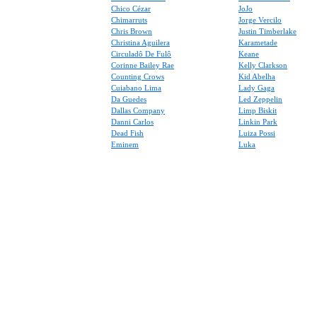
Chico Cézar
JoJo
Chimarruts
Jorge Vercilo
Chris Brown
Justin Timberlake
Christina Aguilera
Karametade
Circuladô De Fulô
Keane
Corinne Bailey Rae
Kelly Clarkson
Counting Crows
Kid Abelha
Cuiabano Lima
Lady Gaga
Da Guedes
Led Zeppelin
Dallas Company
Limp Biskit
Danni Carlos
Linkin Park
Dead Fish
Luiza Possi
Eminem
Luka