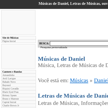
Músicas de Daniel, Letras de Músicas, ouvi
Site de Músicas
Página Inicial
BUSCA:
Pesquisa personalizada
Músicas de Daniel
Música, Letras de Músicas de D
Cantores e Bandas
Armandinho
Avril Lavigne
Você está em:
Músicas
»
Danie
Babado Novo
Beyoncé
Biquini Cavadão
Black Eyed Peas
Letras de Músicas de Dani
Britney Spears
Bruno e Marrone
Letras de Músicas, Informaçõe
Capital Inicial
Charlie Brown Jr