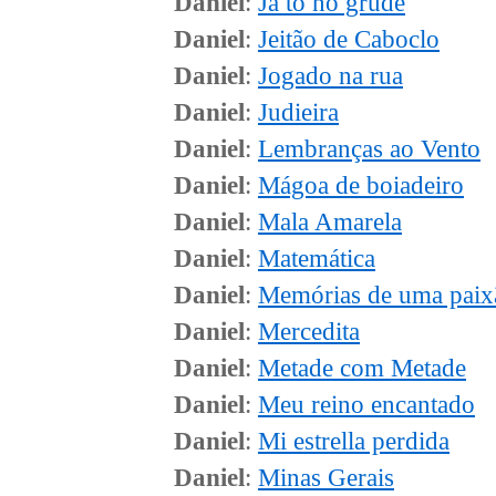
Daniel
:
Já tô no grude
Daniel
:
Jeitão de Caboclo
Daniel
:
Jogado na rua
Daniel
:
Judieira
Daniel
:
Lembranças ao Vento
Daniel
:
Mágoa de boiadeiro
Daniel
:
Mala Amarela
Daniel
:
Matemática
Daniel
:
Memórias de uma paix
Daniel
:
Mercedita
Daniel
:
Metade com Metade
Daniel
:
Meu reino encantado
Daniel
:
Mi estrella perdida
Daniel
:
Minas Gerais