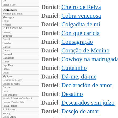
U2
Victor e Leo
Daniel
:
Cheiro de Relva
Outros Sites
Recados para orkut
Daniel
:
Cobra venenosa
Mensagens
Orkut
Daniel
:
Colgadita de mi
Recados
HLERA.COM.BR
Daniel
:
Con qué caricia
Fotolog
YouTube
G-mail
Daniel
:
Consagração
Baladas
Garotas
Daniel
:
Coração de Menino
Gaspar
Carnaval
Daniel
:
Cowboy na madrugad
Carnaporto
Carros
Loja Decé
Daniel
:
Cuitelinho
Piadas
Orkut
Daniel
:
Dá-me, dá-me
MySpace
Resumo de Livros
Daniel
:
Declaración de amor
Lençol de Malha
Cursos
Países
Daniel
:
Desatino
Web Designer
Woods Balneário Camboriú
Daniel
:
Descarados sem juízo
Parador Beach Club
Pacha Floripa
P12 Parador
Daniel
:
Desejo de amar
Warung
Green Valley