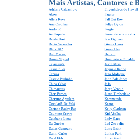
Mais Artistas, Cantores e 
Adriana Calcanhoto
Engenheiros do Hawaii
Akon
Fagner
Alicia Keys
Fall Out Boy
Ana Carolina
Felipe Dylon
Ando Só
Fergie
Art Popular
Fernando e Sorocaba
Banda Hori
Foo Fighters
Barão Vermelho
Gino e Geno
Blink 182
Green Day
Bob Marley
Hanson
Bruno Miguel
Humberto e Ronaldo
Cajamanga
Jason Mraz
Cássia Eller
Jayme e Raone
Cazuza
Jeito Moleque
César e Paulinho
John Bala Jones
Chico Cézar
JoJo
Chimarruts
Jorge Vercilo
Chris Brown
Justin Timberlake
Christina Aguilera
Karametade
Circuladô De Fulô
Keane
Corinne Bailey Rae
Kelly Clarkson
Counting Crows
Kid Abelha
Cuiabano Lima
Lady Gaga
Da Guedes
Led Zeppelin
Dallas Company
Limp Biskit
Danni Carlos
Linkin Park
Dead Fish
Luiza Possi