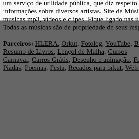
um serviço de utilidade pública, que diz respeito
informações sobre diversos artistas. Site de Mús
musicas mp3, vídeos e clipes. Fique ligado nas 
Todas as músicas são de propriedade de seus res
Parceiros:
HLERA
,
Orkut
,
Fotolog
,
YouTube
,
B
Resumo de Livros
,
Lençol de Malha
,
Cursos
Carnaval
,
Carros Grátis
,
Desenho e animação
,
F
Piadas
,
Poemas
,
Festa
,
Recados para orkut
,
Web 