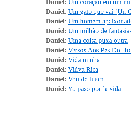
Daniel
:
Um coração em um mi
Daniel
:
Um gato que vai (Un G
Daniel
:
Um homem apaixonad
Daniel
:
Um milhão de fantasia
Daniel
:
Uma coisa puxa outra
Daniel
:
Versos Aos Pés Do H
Daniel
:
Vida minha
Daniel
:
Viúva Rica
Daniel
:
Vou de fusca
Daniel
:
Yo paso por la vida