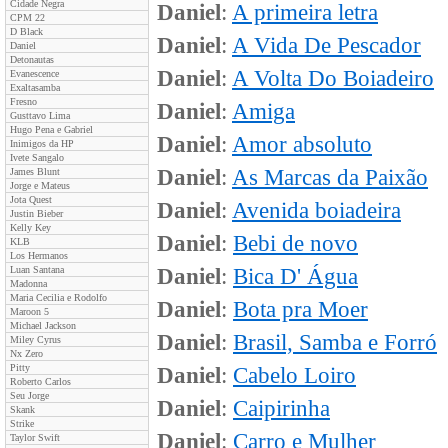
Cidade Negra
Daniel
:
A primeira letra
CPM 22
D Black
Daniel
:
A Vida De Pescador
Daniel
Detonautas
Daniel
:
A Volta Do Boiadeiro
Evanescence
Exaltasamba
Fresno
Daniel
:
Amiga
Gusttavo Lima
Hugo Pena e Gabriel
Daniel
:
Amor absoluto
Inimigos da HP
Ivete Sangalo
Daniel
:
As Marcas da Paixão
James Blunt
Jorge e Mateus
Jota Quest
Daniel
:
Avenida boiadeira
Justin Bieber
Kelly Key
Daniel
:
Bebi de novo
KLB
Los Hermanos
Luan Santana
Daniel
:
Bica D' Água
Madonna
Maria Cecilia e Rodolfo
Daniel
:
Bota pra Moer
Maroon 5
Michael Jackson
Daniel
:
Brasil, Samba e Forró
Miley Cyrus
Nx Zero
Pitty
Daniel
:
Cabelo Loiro
Roberto Carlos
Seu Jorge
Daniel
:
Caipirinha
Skank
Strike
Daniel
:
Carro e Mulher
Taylor Swift