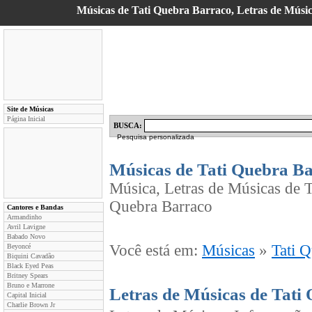
Músicas de Tati Quebra Barraco, Letras de Música
Site de Músicas
Página Inicial
BUSCA:
Pesquisa personalizada
Músicas de Tati Quebra B
Música, Letras de Músicas de T
Quebra Barraco
Cantores e Bandas
Armandinho
Avril Lavigne
Babado Novo
Você está em:
Músicas
»
Tati 
Beyoncé
Biquini Cavadão
Black Eyed Peas
Britney Spears
Bruno e Marrone
Letras de Músicas de Tati
Capital Inicial
Charlie Brown Jr