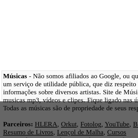
Músicas
- Não somos afiliados ao Google, ou qua
um serviço de utilidade pública, que diz respeito
informações sobre diversos artistas. Site de Mús
musicas mp3, vídeos e clipes. Fique ligado nas 
Todas as músicas são de propriedade de seus res
Parceiros:
HLERA
,
Orkut
,
Fotolog
,
YouTube
,
B
Resumo de Livros
,
Lençol de Malha
,
Cursos