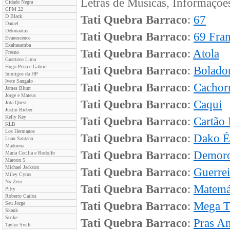
Letras de Músicas, Informaçõe
Cidade Negra
CPM 22
D Black
Tati Quebra Barraco
:
67
Daniel
Detonautas
Tati Quebra Barraco
:
69 Fra
Evanescence
Exaltasamba
Tati Quebra Barraco
:
Atola
Fresno
Gusttavo Lima
Hugo Pena e Gabriel
Tati Quebra Barraco
:
Bolado
Inimigos da HP
Ivete Sangalo
Tati Quebra Barraco
:
Cachor
James Blunt
Jorge e Mateus
Tati Quebra Barraco
:
Caqui
Jota Quest
Justin Bieber
Kelly Key
Tati Quebra Barraco
:
Cartão
KLB
Los Hermanos
Tati Quebra Barraco
:
Dako 
Luan Santana
Madonna
Tati Quebra Barraco
:
Demoro
Maria Cecilia e Rodolfo
Maroon 5
Michael Jackson
Tati Quebra Barraco
:
Guerrei
Miley Cyrus
Nx Zero
Tati Quebra Barraco
:
Matemá
Pitty
Roberto Carlos
Tati Quebra Barraco
:
Mega T
Seu Jorge
Skank
Strike
Tati Quebra Barraco
:
Pras A
Taylor Swift