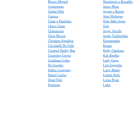
Bruno Miguel
Humberto e Ronaldo
Cajamanga
Jason Mraz
Cássia Eller
Jayme e Raone
Cazuza
Jeito Moleque
César e Paulinho
John Bala Jones
Chico Cézar
JoJo
Chimarruts
Jorge Vercilo
Chris Brown
Justin Timberlake
Christina Aguilera
Karametade
Circuladô De Fulô
Keane
Corinne Bailey Rae
Kelly Clarkson
Counting Crows
Kid Abelha
Cuiabano Lima
Lady Gaga
Da Guedes
Led Zeppelin
Dallas Company
Limp Biskit
Danni Carlos
Linkin Park
Dead Fish
Luiza Possi
Eminem
Luka