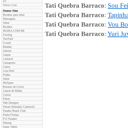
U2
Tati Quebra Barraco
:
Sou Fe
Victor e Leo
Outros Sites
Tati Quebra Barraco
:
Tapinha
Recados para orkut
Mensagens
Tati Quebra Barraco
:
Vou Bot
Orkut
Recados
HLERA.COM.BR
Tati Quebra Barraco
:
Yuri Ju
Fotolog
YouTube
G-mail
Baladas
Garotas
Gaspar
Carnaval
Carnaporto
Carros
Loja Decé
Piadas
Orkut
MySpace
Resumo de Livros
Lençol de Malha
Cursos
Países
Web Designer
Woods Balneário Camboriú
Parador Beach Club
Pacha Floripa
P12 Parador
Warung
Green Valley