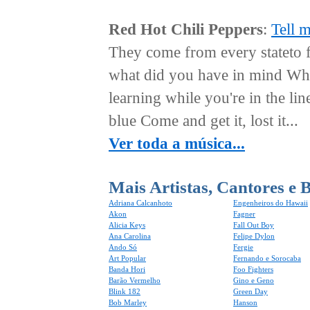
Red Hot Chili Peppers
:
Tell 
They come from every stateto 
what did you have in mind Wh
learning while you're in the lin
blue Come and get it, lost it...
Ver toda a música...
Mais Artistas, Cantores e 
Adriana Calcanhoto
Engenheiros do Hawaii
Akon
Fagner
Alicia Keys
Fall Out Boy
Ana Carolina
Felipe Dylon
Ando Só
Fergie
Art Popular
Fernando e Sorocaba
Banda Hori
Foo Fighters
Barão Vermelho
Gino e Geno
Blink 182
Green Day
Bob Marley
Hanson