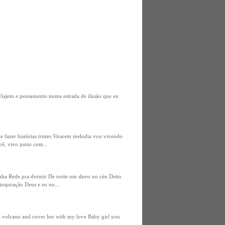
 Viajem e pensamento numa estrada de ilusão que eu
fazer histórias tristes Virarem melodia vou vivendo
ê, vivo junto com...
inha Rede pra dormir De noite um show no céu Deito
inspiração Deus e eu no...
a volcano and cover her with my love Baby girl you