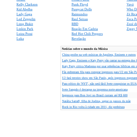
Kelly Clarkson
Punk Floyd
Vavá
Kid Abelha
Pussycat Dolls
Who D
Lady Gaga
Raimundos
Zé Ric
Led Zeppelin
Raul Seixas
Zeca P
Limp Biskit
RBD
Zezé d
Linkin Park
Reação Em Cadeia
Ziggy 
Luiza Possi
Red Hot Chili Peppers
Luka
Revelação
Notícias sobre o mundo da Música
China proibe na web músicas de Aguilera, Eminem e outros
Lady Gaga, Eminem e Katy Perry vão cantar na entrega do
Katy Perry critica Madonna por usar referências bíblicas em
Fãs enfrentam fila para comprar ingressos para U2 em São P
U2 fará terceiro show em São Paulo, após ingressos esgotar
Para crítico do 'NYT', não será fácil Ivete conquistar os EUA
Ivete Sangalo é destaque na imprensa norte-americana
Ingressos para Bon Jovi no Brasil custam até R$ 600
Natália Sarraff, filha de Joelma, segue os passos da mãe
Rock in Rio volta à cidade em 2011, diz prefeitura