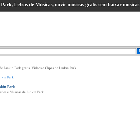
Park, Letras de Músicas, ouvir músicas grátis sem baixar musicas 
de Linkin Park grátis, Vídeos e Clipes de Linkin Park
nkin Park
nkin Park
ções e Músicas de Linkin Park