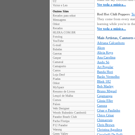
U2
Ver toda a música...
Victor e Leo
Outros Sites
Red Hot Chili Peppers
:
Te
Recados para orkut
They come from every stat
Mensagens
learning while you're in the
Orkut
Recados
Ver toda a música...
HLERA.COM.BR
Fotolog
Mais Artistas, Cantores
YouTube
Adriana Calcanhoto
G-mail
Akon
Baladas
Alicia Keys
Garotas
Ana Carolina
Gaspar
Carnaval
Ando Só
Carnaporto
Art Popular
Carros
Banda Hori
Loja Decé
Barão Vermelho
Piadas
Blink 182
Orkut
Bob Marley
MySpace
Bruno Miguel
Resumo de Livros
Lençol de Malha
Cajamanga
Cursos
Cássia Eller
Países
Cazuza
Web Designer
César e Paulinho
Woods Balneário Camboriú
Chico Cézar
Parador Beach Club
Chimarruts
Pacha Floripa
Chris Brown
P12 Parador
Warung
Christina Aguilera
Green Valley
Circuladô De Fulô