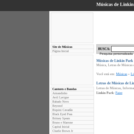
Músicas de Linkin 
Site de Músicas
BUSCA:
Página Inicial
Pesquisa personalizada
Músicas de Linkin Park
Música, Letras de Músicas 
Você está em:
Músicas
»
Li
Letras de Músicas de Li
Letras de Músicas, Informa
Cantores e Bandas
Linkin Park
:
Faint
Armandinho
Avril Lavigne
Babado Novo
Beyoncé
Biquini Cavadão
Black Eyed Peas
Britney Spears
Bruno e Marrone
Capital Inicial
Charlie Brown Jr