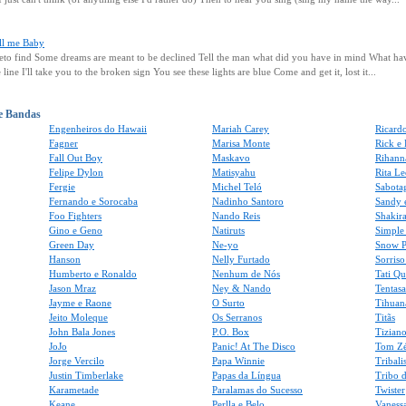
ll me Baby
eto find Some dreams are meant to be declined Tell the man what did you have in mind What ha
 line I'll take you to the broken sign You see these lights are blue Come and get it, lost it...
 e Bandas
Engenheiros do Hawaii
Mariah Carey
Ricard
Fagner
Marisa Monte
Rick e
Fall Out Boy
Maskavo
Rihann
Felipe Dylon
Matisyahu
Rita Le
Fergie
Michel Teló
Sabota
Fernando e Sorocaba
Nadinho Santoro
Sandy 
Foo Fighters
Nando Reis
Shakir
Gino e Geno
Natiruts
Simple
Green Day
Ne-yo
Snow P
Hanson
Nelly Furtado
Sorris
Humberto e Ronaldo
Nenhum de Nós
Tati Q
Jason Mraz
Ney & Nando
Tentas
Jayme e Raone
O Surto
Tihuan
Jeito Moleque
Os Serranos
Titãs
John Bala Jones
P.O. Box
Tiziano
JoJo
Panic! At The Disco
Tom Z
Jorge Vercilo
Papa Winnie
Tribali
Justin Timberlake
Papas da Língua
Tribo d
Karametade
Paralamas do Sucesso
Twister
Keane
Perlla e Belo
Vaness