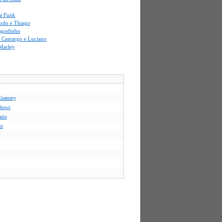
a Funk
ardo e Thiago
agodinho
i Camargo e Luciano
Marley
s Grammy
 shows
aulo
em