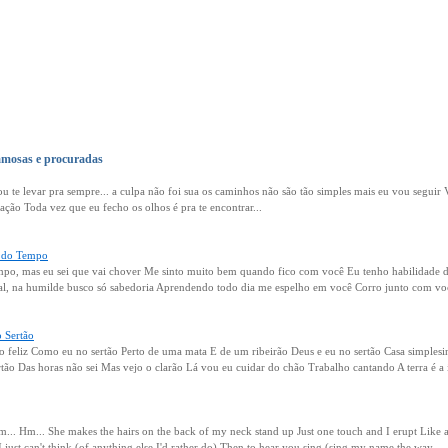
amosas e procuradas
u te levar pra sempre... a culpa não foi sua os caminhos não são tão simples mais eu vou seguir
ção Toda vez que eu fecho os olhos é pra te encontrar...
 do Tempo
po, mas eu sei que vai chover Me sinto muito bem quando fico com você Eu tenho habilidade de 
ral, na humilde busco só sabedoria Aprendendo todo dia me espelho em você Corro junto com voc
 Sertão
o feliz Como eu no sertão Perto de uma mata E de um ribeirão Deus e eu no sertão Casa simples
ertão Das horas não sei Mas vejo o clarão Lá vou eu cuidar do chão Trabalho cantando A terra é a 
. Hm... She makes the hairs on the back of my neck stand up Just one touch and I erupt Like 
st can't think (of anything else I'd rather do) Then to hear you sing (sing my name the way...