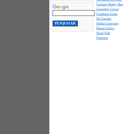
Corinne Bailey Rae
Counting Crows
Cuiabano Lima
Da Guedes
Dallas Company
Danni Carlos
Dead Fish
Eminem