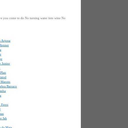
ve you come to do No turning water into wine No
o Arjona
 Renner
a
e
ge
e Junior
a
 Plan
atrol
o Maroto
uebra Barraco
amba
a
 Ferro
é
stas
e Jah
a da Mata