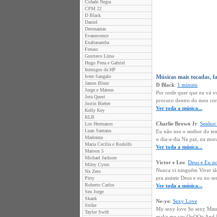
Cidade Negra
CPM 22
D Black
Daniel
Detonautas
Evanescence
Exaltasamba
Fresno
Gusttavo Lima
Hugo Pena e Gabriel
Inimigos da HP
Ivete Sangalo
Músicas mais tocadas, f
James Blunt
D Black
:
1 minuto
Jorge e Mateus
Por onde quer que eu vá vo
Jota Quest
procuro dentro do meu cora
Justin Bieber
Ver toda a música...
Kelly Key
KLB
Charlie Brown Jr
:
Senhor
Los Hermanos
Luan Santana
Eu não sou o senhor do tem
Madonna
o dia-a-dia Na paz, na mo
Maria Cecilia e Rodolfo
Ver toda a música...
Maroon 5
Michael Jackson
Victor e Leo
:
Deus e Eu no
Miley Cyrus
Nunca vi ninguém Viver tã
Nx Zero
pra assistir Deus e eu no s
Pitty
Roberto Carlos
Ver toda a música...
Seu Jorge
Skank
Ne-yo
:
Sexy Love
Strike
My sexy love So sexy Mmm..
Taylor Swift
make me say OoOOo And I ju