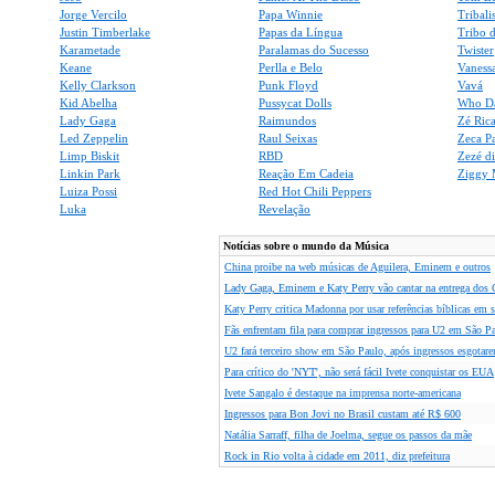
Jorge Vercilo
Papa Winnie
Tribali
Justin Timberlake
Papas da Língua
Tribo d
Karametade
Paralamas do Sucesso
Twister
Keane
Perlla e Belo
Vaness
Kelly Clarkson
Punk Floyd
Vavá
Kid Abelha
Pussycat Dolls
Who D
Lady Gaga
Raimundos
Zé Ric
Led Zeppelin
Raul Seixas
Zeca P
Limp Biskit
RBD
Zezé d
Linkin Park
Reação Em Cadeia
Ziggy 
Luiza Possi
Red Hot Chili Peppers
Luka
Revelação
Notícias sobre o mundo da Música
China proibe na web músicas de Aguilera, Eminem e outros
Lady Gaga, Eminem e Katy Perry vão cantar na entrega do
Katy Perry critica Madonna por usar referências bíblicas em
Fãs enfrentam fila para comprar ingressos para U2 em São P
U2 fará terceiro show em São Paulo, após ingressos esgotar
Para crítico do 'NYT', não será fácil Ivete conquistar os EUA
Ivete Sangalo é destaque na imprensa norte-americana
Ingressos para Bon Jovi no Brasil custam até R$ 600
Natália Sarraff, filha de Joelma, segue os passos da mãe
Rock in Rio volta à cidade em 2011, diz prefeitura