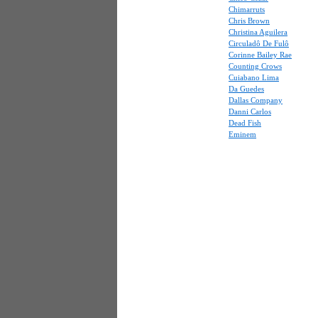
Chimarruts
Chris Brown
Christina Aguilera
Circuladô De Fulô
Corinne Bailey Rae
Counting Crows
Cuiabano Lima
Da Guedes
Dallas Company
Danni Carlos
Dead Fish
Eminem