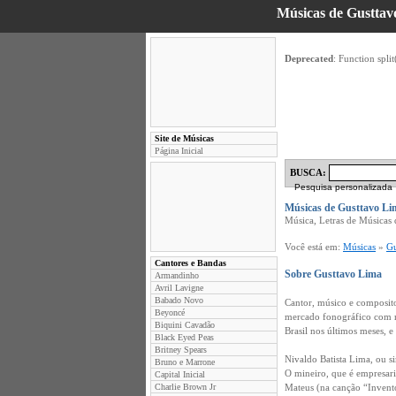
Músicas de Gusttavo
Deprecated
: Function split
Site de Músicas
Página Inicial
BUSCA:
Pesquisa personalizada
Músicas de Gusttavo Li
Música, Letras de Músicas 
Você está em:
Músicas
»
Gu
Cantores e Bandas
Sobre Gusttavo Lima
Armandinho
Avril Lavigne
Babado Novo
Cantor, músico e compositor
Beyoncé
mercado fonográfico com n
Biquini Cavadão
Brasil nos últimos meses, 
Black Eyed Peas
Britney Spears
Nivaldo Batista Lima, ou 
Bruno e Marrone
O mineiro, que é empresari
Capital Inicial
Charlie Brown Jr
Mateus (na canção “Invento