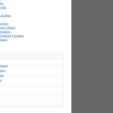
stas
e Jah
a da Mata
a Funk
ardo e Thiago
agodinho
i Camargo e Luciano
Marley
s Grammy
 shows
aulo
em