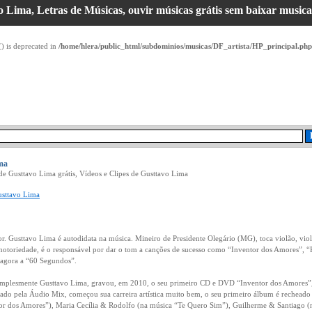
 Lima, Letras de Músicas, ouvir músicas grátis sem baixar musicas
() is deprecated in
/home/hlera/public_html/subdominios/musicas/DF_artista/HP_principal.php
ma
de Gusttavo Lima grátis, Vídeos e Clipes de Gusttavo Lima
sttavo Lima
. Gusttavo Lima é autodidata na música. Mineiro de Presidente Olegário (MG), toca violão, viola
otoriedade, é o responsável por dar o tom a canções de sucesso como “Inventor dos Amores”, “R
e agora a “60 Segundos”.
simplesmente Gusttavo Lima, gravou, em 2010, o seu primeiro CD e DVD “Inventor dos Amores”,
ado pela Áudio Mix, começou sua carreira artística muito bem, o seu primeiro álbum é recheado 
r dos Amores”), Maria Cecília & Rodolfo (na música “Te Quero Sim”), Guilherme & Santiago (na 