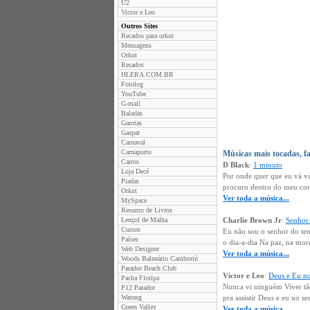
U2
Victor e Leo
Outros Sites
Recados para orkut
Mensagens
Orkut
Recados
HLERA.COM.BR
Fotolog
YouTube
G-mail
Baladas
Garotas
Gaspar
Carnaval
Carnaporto
Músicas mais tocadas, f
Carros
D Black
:
1 minuto
Loja Decé
Por onde quer que eu vá vo
Piadas
procuro dentro do meu cora
Orkut
Ver toda a música...
MySpace
Resumo de Livros
Lençol de Malha
Charlie Brown Jr
:
Senhor
Cursos
Eu não sou o senhor do tem
Países
o dia-a-dia Na paz, na mo
Web Designer
Ver toda a música...
Woods Balneário Camboriú
Parador Beach Club
Victor e Leo
:
Deus e Eu no
Pacha Floripa
Nunca vi ninguém Viver tã
P12 Parador
Warung
pra assistir Deus e eu no s
Green Valley
Ver toda a música...