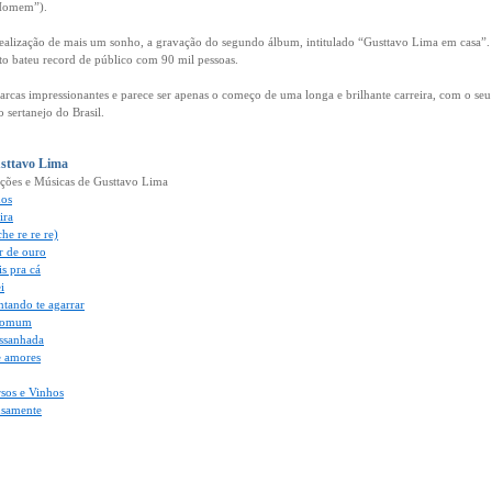
 Homem”).
ealização de mais um sonho, a gravação do segundo álbum, intitulado “Gusttavo Lima em casa”
to bateu record de público com 90 mil pessoas.
rcas impressionantes e parece ser apenas o começo de uma longa e brilhante carreira, com o seu c
 sertanejo do Brasil.
usttavo Lima
ações e Músicas de Gusttavo Lima
dos
ira
he re re re)
r de ouro
s pra cá
i
ntando te agarrar
Comum
ssanhada
e amores
rsos e Vinhos
nsamente