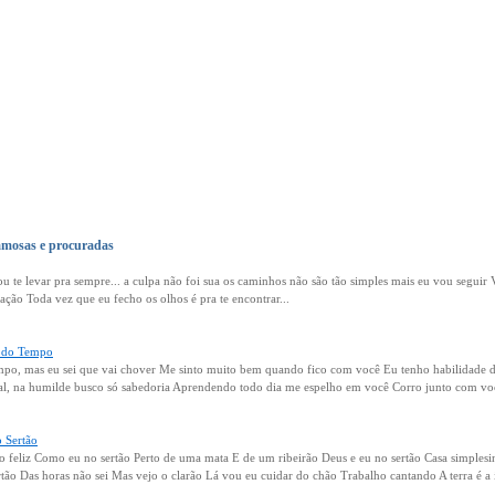
amosas e procuradas
u te levar pra sempre... a culpa não foi sua os caminhos não são tão simples mais eu vou seguir
ção Toda vez que eu fecho os olhos é pra te encontrar...
 do Tempo
po, mas eu sei que vai chover Me sinto muito bem quando fico com você Eu tenho habilidade de 
ral, na humilde busco só sabedoria Aprendendo todo dia me espelho em você Corro junto com voc
 Sertão
o feliz Como eu no sertão Perto de uma mata E de um ribeirão Deus e eu no sertão Casa simples
ertão Das horas não sei Mas vejo o clarão Lá vou eu cuidar do chão Trabalho cantando A terra é a 