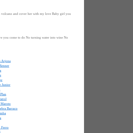
a volcano and cover her with my love Baby girl you
ve you come to do No turning water into wine No
o Arjona
 Renner
a
e
ge
e Junior
a
 Plan
atrol
o Maroto
uebra Barraco
amba
a
 Ferro
é