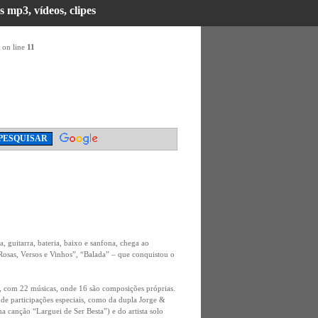
 mp3, vídeos, clipes
on line
11
, guitarra, bateria, baixo e sanfona, chega ao
osas, Versos e Vinhos”, “Balada” – que conquistou o
 com 22 músicas, onde 16 são composições próprias.
de participações especiais, como da dupla Jorge &
canção “Larguei de Ser Besta”) e do artista solo