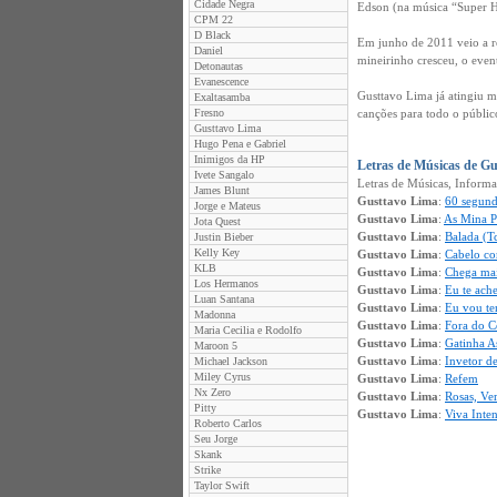
Cidade Negra
Edson (na música “Super
CPM 22
D Black
Em junho de 2011 veio a r
Daniel
mineirinho cresceu, o even
Detonautas
Evanescence
Gusttavo Lima já atingiu ma
Exaltasamba
Fresno
canções para todo o público
Gusttavo Lima
Hugo Pena e Gabriel
Inimigos da HP
Letras de Músicas de G
Ivete Sangalo
Letras de Músicas, Inform
James Blunt
Gusttavo Lima
:
60 segun
Jorge e Mateus
Gusttavo Lima
:
As Mina P
Jota Quest
Gusttavo Lima
:
Balada (Tc
Justin Bieber
Kelly Key
Gusttavo Lima
:
Cabelo co
KLB
Gusttavo Lima
:
Chega mai
Los Hermanos
Gusttavo Lima
:
Eu te ache
Luan Santana
Gusttavo Lima
:
Eu vou te
Madonna
Gusttavo Lima
:
Fora do 
Maria Cecilia e Rodolfo
Gusttavo Lima
:
Gatinha A
Maroon 5
Gusttavo Lima
:
Invetor d
Michael Jackson
Miley Cyrus
Gusttavo Lima
:
Refem
Nx Zero
Gusttavo Lima
:
Rosas, Ve
Pitty
Gusttavo Lima
:
Viva Inte
Roberto Carlos
Seu Jorge
Skank
Strike
Taylor Swift