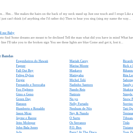
. Hm... She makes the hairs on the back of my neck stand up Just one touch and I erupt Like 
st can't think (of anything else I'd rather do) Then to hear you sing (sing my name the way...
ll me Baby
eto find Some dreams are meant to be declined Tell the man what did you have in mind What ha
 line I'll take you to the broken sign You see these lights are blue Come and get it, lost it...
 e Bandas
Engenheiros do Hawaii
Mariah Carey
Ricard
Fagner
Marisa Monte
Rick e
Fall Out Boy
Maskavo
Rihann
Felipe Dylon
Matisyahu
Rita Le
Fergie
Michel Teló
Sabota
Fernando e Sorocaba
Nadinho Santoro
Sandy 
Foo Fighters
Nando Reis
Shakir
Gino e Geno
Natiruts
Simple
Green Day
Ne-yo
Snow P
Hanson
Nelly Furtado
Sorris
Humberto e Ronaldo
Nenhum de Nós
Tati Q
Jason Mraz
Ney & Nando
Tentas
Jayme e Raone
O Surto
Tihuan
Jeito Moleque
Os Serranos
Titãs
John Bala Jones
P.O. Box
Tiziano
JoJo
Panic! At The Disco
Tom Z