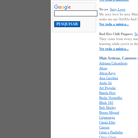
Ne-yo
:
Sexy Love
My sexy love So sexy Mmm..
make me say OoOOo And I ju
Ver toda a música...
Red Hot Chili Peppers
:
Te
They come from every stat
learning while you're in the
Ver toda a música...
Mais Artistas, Cantores
Adriana Calcanhoto
Akon
Alicia Keys
Ana Carolina
Ando Só
Art Popular
Banda Hori
Barão Vermelho
Blink 182
Bob Marley
Bruno Miguel
Cajamanga
Cássia Eller
Cazuza
César e Paulinho
Chico Cézar