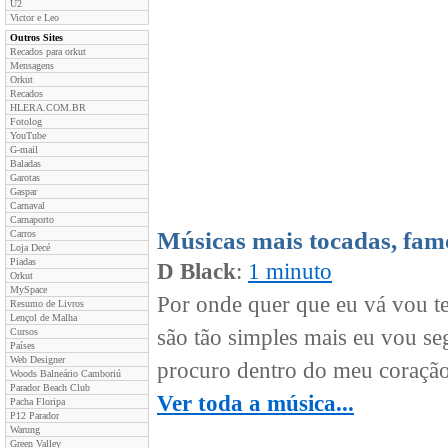
U2
Victor e Leo
Outros Sites
Recados para orkut
Mensagens
Orkut
Recados
HLERA.COM.BR
Fotolog
YouTube
G-mail
Baladas
Garotas
Gaspar
Carnaval
Carnaporto
Músicas mais tocadas, fam
Carros
Loja Decé
Piadas
D Black
:
1 minuto
Orkut
MySpace
Por onde quer que eu vá vou te
Resumo de Livros
Lençol de Malha
são tão simples mais eu vou se
Cursos
Países
Web Designer
procuro dentro do meu coração 
Woods Balneário Camboriú
Parador Beach Club
Ver toda a música...
Pacha Floripa
P12 Parador
Warung
Green Valley