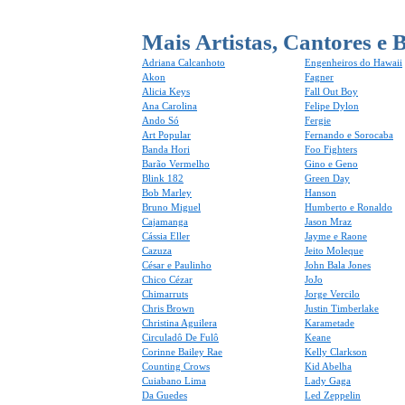
Mais Artistas, Cantores e 
Adriana Calcanhoto
Engenheiros do Hawaii
Akon
Fagner
Alicia Keys
Fall Out Boy
Ana Carolina
Felipe Dylon
Ando Só
Fergie
Art Popular
Fernando e Sorocaba
Banda Hori
Foo Fighters
Barão Vermelho
Gino e Geno
Blink 182
Green Day
Bob Marley
Hanson
Bruno Miguel
Humberto e Ronaldo
Cajamanga
Jason Mraz
Cássia Eller
Jayme e Raone
Cazuza
Jeito Moleque
César e Paulinho
John Bala Jones
Chico Cézar
JoJo
Chimarruts
Jorge Vercilo
Chris Brown
Justin Timberlake
Christina Aguilera
Karametade
Circuladô De Fulô
Keane
Corinne Bailey Rae
Kelly Clarkson
Counting Crows
Kid Abelha
Cuiabano Lima
Lady Gaga
Da Guedes
Led Zeppelin