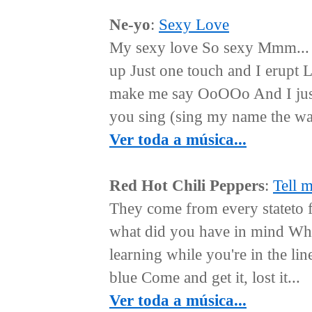
Ne-yo
:
Sexy Love
My sexy love So sexy Mmm... H
up Just one touch and I erupt 
make me say OoOOo And I just c
you sing (sing my name the wa
Ver toda a música...
Red Hot Chili Peppers
:
Tell 
They come from every stateto 
what did you have in mind Wh
learning while you're in the lin
blue Come and get it, lost it...
Ver toda a música...