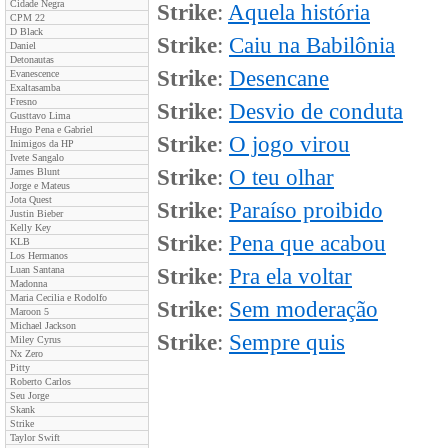
Cidade Negra
Strike
:
Aquela história
CPM 22
D Black
Strike
:
Caiu na Babilônia
Daniel
Detonautas
Strike
:
Desencane
Evanescence
Exaltasamba
Fresno
Strike
:
Desvio de conduta
Gusttavo Lima
Hugo Pena e Gabriel
Strike
:
O jogo virou
Inimigos da HP
Ivete Sangalo
Strike
:
O teu olhar
James Blunt
Jorge e Mateus
Jota Quest
Strike
:
Paraíso proibido
Justin Bieber
Kelly Key
Strike
:
Pena que acabou
KLB
Los Hermanos
Luan Santana
Strike
:
Pra ela voltar
Madonna
Maria Cecilia e Rodolfo
Strike
:
Sem moderação
Maroon 5
Michael Jackson
Strike
:
Sempre quis
Miley Cyrus
Nx Zero
Pitty
Roberto Carlos
Seu Jorge
Skank
Strike
Taylor Swift