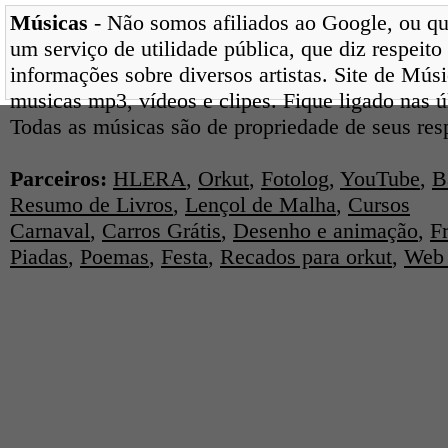
Músicas
- Não somos afiliados ao Google, ou qua
um serviço de utilidade pública, que diz respeito
informações sobre diversos artistas. Site de Mús
musicas mp3, vídeos e clipes. Fique ligado nas 
Todas as músicas são de propriedade de seus res
Parceiros:
HLERA
,
Orkut
,
Fotolog
,
YouTube
,
B
Resumo de Livros
,
Lençol de Malha
,
Cursos
Carnaval
,
Carros Grátis
,
Desenho e animação
,
F
Piadas
,
Poemas
,
Festa
,
Recados para orkut
,
Web 