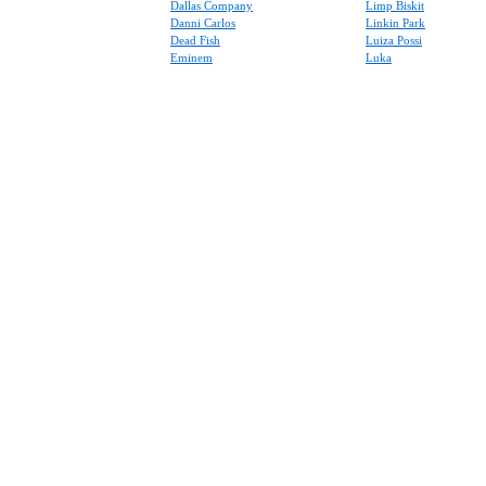
Dallas Company
Limp Biskit
Danni Carlos
Linkin Park
Dead Fish
Luiza Possi
Eminem
Luka