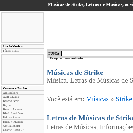
Músicas de Strike, Letras de Músicas, ouvi
Site de Músicas
Página Inicial
BUSCA:
Pesquisa personalizada
Músicas de Strike
Música, Letras de Músicas de St
Cantores e Bandas
Armandinho
Avril Lavigne
Você está em:
Músicas
»
Strike
Babado Novo
Beyoncé
Biquini Cavadão
Black Eyed Peas
Letras de Músicas de Strik
Britney Spears
Bruno e Marrone
Letras de Músicas, Informações
Capital Inicial
Charlie Brown Jr